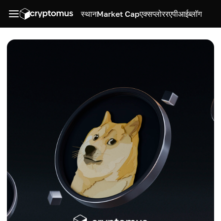
स्थान
Market Cap
एक्सप्लोरर
एपीआई
ब्लॉग