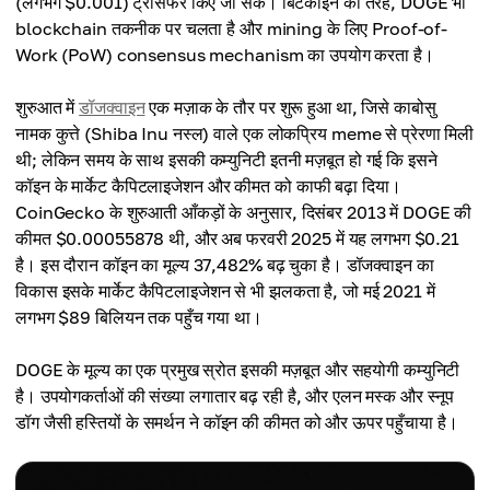
(लगभग $0.001) ट्रांसफर किए जा सकें। बिटकॉइन की तरह, DOGE भी
blockchain तकनीक पर चलता है और mining के लिए Proof-of-
Work (PoW) consensus mechanism का उपयोग करता है।
शुरुआत में
डॉजक्वाइन
एक मज़ाक के तौर पर शुरू हुआ था, जिसे काबोसु
नामक कुत्ते (Shiba Inu नस्ल) वाले एक लोकप्रिय meme से प्रेरणा मिली
थी; लेकिन समय के साथ इसकी कम्युनिटी इतनी मज़बूत हो गई कि इसने
कॉइन के मार्केट कैपिटलाइजेशन और कीमत को काफी बढ़ा दिया।
CoinGecko के शुरुआती आँकड़ों के अनुसार, दिसंबर 2013 में DOGE की
कीमत $0.00055878 थी, और अब फरवरी 2025 में यह लगभग $0.21
है। इस दौरान कॉइन का मूल्य 37,482% बढ़ चुका है। डॉजक्वाइन का
विकास इसके मार्केट कैपिटलाइजेशन से भी झलकता है, जो मई 2021 में
लगभग $89 बिलियन तक पहुँच गया था।
DOGE के मूल्य का एक प्रमुख स्रोत इसकी मज़बूत और सहयोगी कम्युनिटी
है। उपयोगकर्ताओं की संख्या लगातार बढ़ रही है, और एलन मस्क और स्नूप
डॉग जैसी हस्तियों के समर्थन ने कॉइन की कीमत को और ऊपर पहुँचाया है।