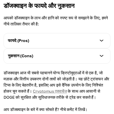
डॉजक्वाइन के फायदे और नुकसान
आपको डॉजक्वाइन के लाभ और हानि को स्पष्ट रूप से समझाने के लिए, हमने
नीचे तालिका तैयार की है:
फायदे (Pros)
विशेषताएँ (Characteristics)
नुकसान (Cons)
- कम लेन-देन शुल्क (~$0.001)।
- तेज़ लेन-देन (प्रति ब्लॉक 1 मिनट)।
विशेषताएँ (Characteristics)
- सक्रिय और दोस्ताना कम्युनिटी।
डॉजक्वाइन आज भी सबसे पहचानने योग्य क्रिप्टोमुद्राओं में से एक है, जो
- असीमित सप्लाई से मूल्य घट सकता है।
- भुगतान विधि के रूप में व्यापक स्वीकृति (Tesla, AMC,
मज़ाक और वित्तीय उपकरण दोनों तत्वों को जोड़ती है। यह छोटे ट्रांसफर और
- उच्च अस्थिरता।
Newegg, आदि)।
टिप्स के लिए बेहतरीन है, इसलिए आप इसे दैनिक उपयोग के लिए निश्चिंत
- उन्नत ब्लॉकचेन की तुलना में सीमित उपयोग।
- एलन मस्क और स्नूप डॉग जैसी हस्तियों का समर्थन।
होकर चुन सकते हैं।
Cryptomus एक्सचेंज
के साथ आप आसानी से
- गंभीर विकास लक्ष्यों की कमी (शुरुआत एक मज़ाक के रूप में हुई)।
DOGE को सुरक्षित और सुविधाजनक तरीके से ट्रेड कर सकते हैं।
- हाइप और मीडिया प्रभाव पर निर्भरता।
आप डॉजक्वाइन के बारे में क्या सोचते हैं? नीचे कमेंट में लिखें।