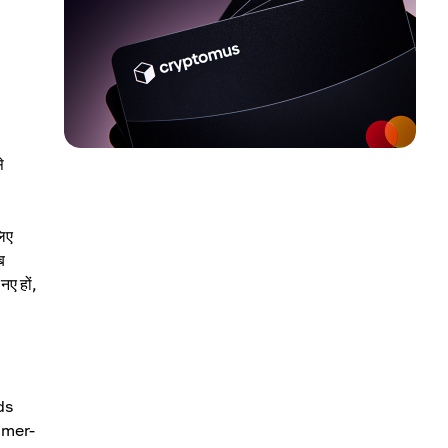
े
िए
ब
नए हों,
ds
sumer-