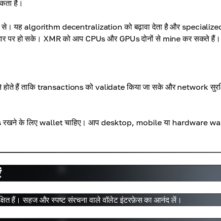
कता है।
से। यह algorithm decentralization को बढ़ावा देता है और specialize
ार पर हो सके। XMR को आप CPUs और GPUs दोनों से mine कर सकते हैं।
े हैं ताकि transactions को validate किया जा सके और network सुरक्
ds रखने के लिए wallet चाहिए। आप desktop, mobile या hardware wa
ं
षित हैं। सहज और स्पष्ट संरचना वाले वॉलेट इंटरफ़ेस का आनंद लें।