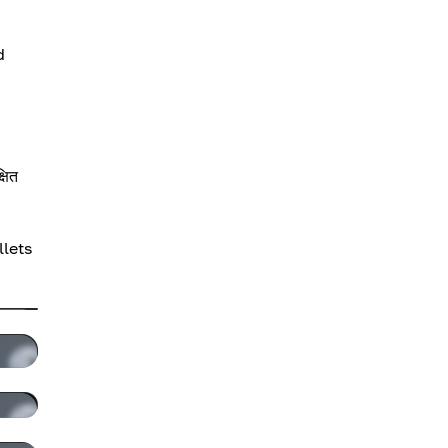
d
षित
llets