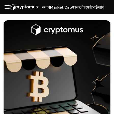
स्थान
Market Cap
एक्सप्लोरर
एपीआई
ब्लॉग