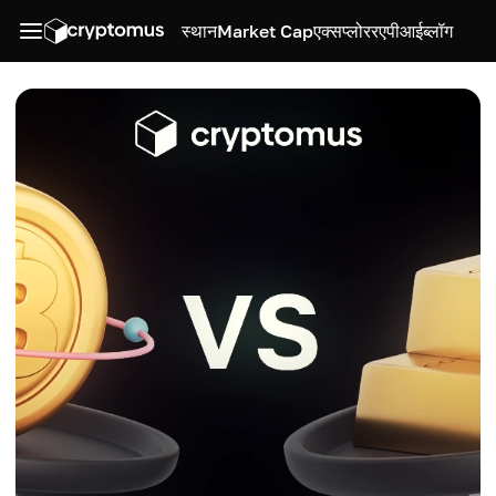
स्थान
Market Cap
एक्सप्लोरर
एपीआई
ब्लॉग