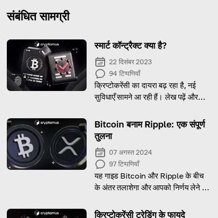
संबंधित सामग्री
स्मार्ट कॉन्ट्रैक्ट क्या है?
22 दिसंबर 2023
94
टिप्पणियाँ
क्रिप्टोकरेंसी का दायरा बढ़ रहा है, नई
सुविधाएँ सामने आ रही हैं। लेख पढ़ें और
जानें कि स्मार्ट कॉन्ट्रैक्ट क्या है और इसका
उपयोग किस लिए किया जाता है।
Bitcoin बनाम Ripple: एक संपूर्ण
तुलना
07 अगस्त 2024
97
टिप्पणियाँ
यह गाइड Bitcoin और Ripple के बीच
के अंतर तलाशेगा और आपको निर्णय लेने में
मदद करेगा कि आपके लिए कौन-सा बेहतर
काम करेगा!
क्रिप्टोकरेंसी ट्रेडिंग के फायदे