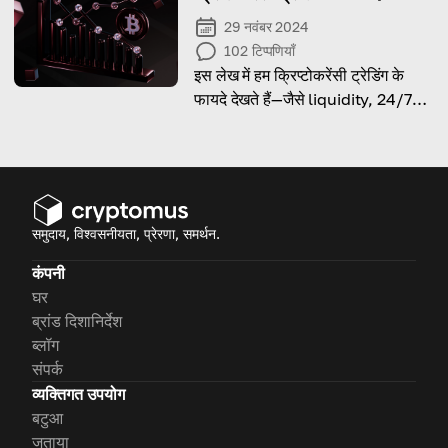
29 नवंबर 2024
102
टिप्पणियाँ
इस लेख में हम क्रिप्टोकरेंसी ट्रेडिंग के
फायदे देखते हैं—जैसे liquidity, 24/7
accessibility और profit
potential।
समुदाय, विश्वसनीयता, प्रेरणा, समर्थन.
कंपनी
घर
ब्रांड दिशानिर्देश
ब्लॉग
संपर्क
व्यक्तिगत उपयोग
बटुआ
जताया