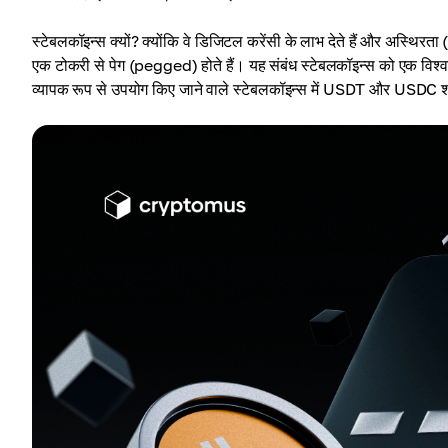
स्टेबलकॉइन्स क्यों? क्योंकि वे डिजिटल करेंसी के लाभ देते हैं और अस्थिरता 
एक टोकरी से पेग (pegged) होते हैं। यह संबंध स्टेबलकॉइन्स को एक विश्व
व्यापक रूप से उपयोग किए जाने वाले स्टेबलकॉइन्स में USDT और USDC शामि