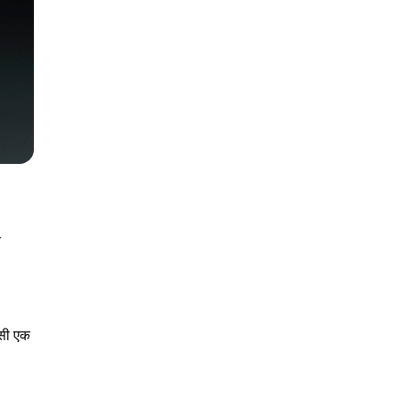
र
ंसी एक