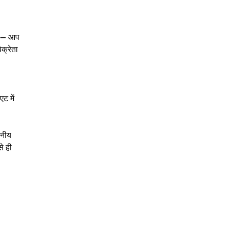
ें — आप
िक्रेता
ट में
ानीय
े ही