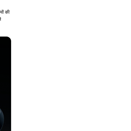
यों की
े