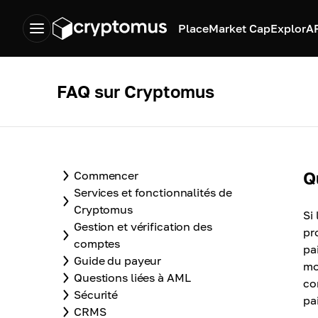
Place
Market Cap
Explor
A
FAQ sur Cryptomus
Q
Commencer
Services et fonctionnalités de
Cryptomus
Si
Gestion et vérification des
pr
comptes
pa
Guide du payeur
mo
Questions liées à AML
co
Sécurité
pa
CRMS