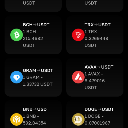
USDT
USDT
BCH
USDT
TRX
USDT
1 BCH -
1 TRX -
215.4682
0.3269448
USDT
USDT
AVAX
USDT
GRAM
USDT
1 AVAX -
1 GRAM -
6.479016
1.33732 USDT
USDT
BNB
USDT
DOGE
USDT
1 BNB -
1 DOGE -
592.04354
0.07001967