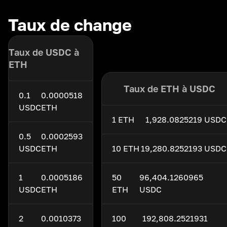
Taux de change
Taux de USDC à
ETH
Taux de ETH à USDC
0.1
0.0000518
USDC
ETH
1 ETH
1,928.0825219 USDC
0.5
0.0002593
USDC
ETH
10 ETH
19,280.8252193 USDC
1
0.0005186
50
96,404.1260965
USDC
ETH
ETH
USDC
2
0.0010373
100
192,808.2521931