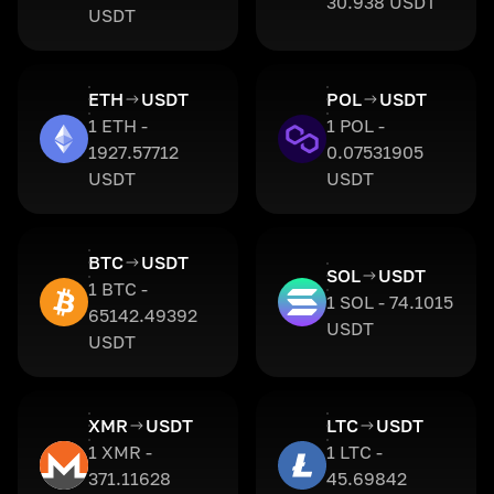
30.938 USDT
USDT
ETH
USDT
POL
USDT
1 ETH -
1 POL -
1927.57712
0.07531905
USDT
USDT
BTC
USDT
SOL
USDT
1 BTC -
1 SOL - 74.1015
65142.49392
USDT
USDT
XMR
USDT
LTC
USDT
1 XMR -
1 LTC -
371.11628
45.69842