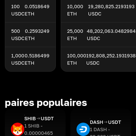
100
0.0518649
10,000
19,280,825.2193193
USDC
ETH
ETH
USDC
500
0.2593249
25,000
48,202,063.0482984
USDC
ETH
ETH
USDC
1,000
0.5186499
100,000
192,808,252.1931938
USDC
ETH
ETH
USDC
paires populaires
SHIB
USDT
DASH
USDT
1 SHIB -
1 DASH -
0.00000465