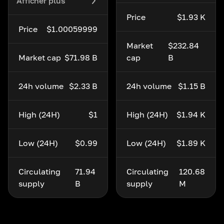
Afficher plus
Price
$1.93 K
Price
$1.00059999
Market
$232.84
Market cap
$71.98 B
cap
B
24h volume
$2.33 B
24h volume
$1.15 B
High (24H)
$1
High (24H)
$1.94 K
Low (24H)
$0.99
Low (24H)
$1.89 K
Circulating
71.94
Circulating
120.68
supply
B
supply
M