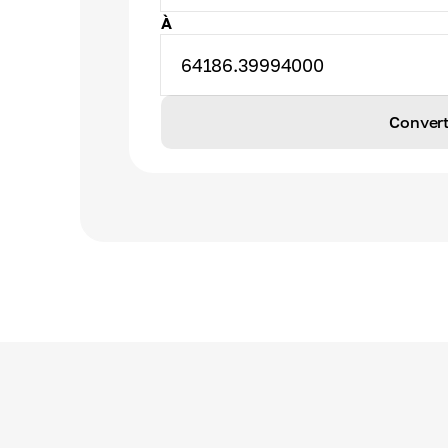
À
64186.39994000
Convert