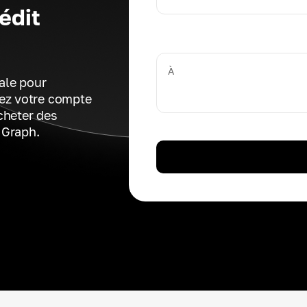
édit
À
ale pour
éez votre compte
cheter des
 Graph.