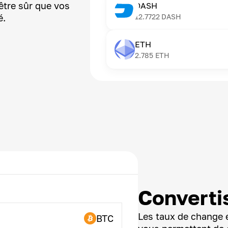
être sûr que vos
DASH
é.
12.7722
DASH
ETH
2.785
ETH
Converti
Les taux de change e
BTC