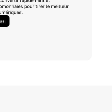
convertir rapidement et
omonnaies pour tirer le meilleur
numériques.
lus