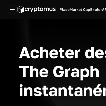
Place
Market Cap
Explor
A
Acheter de
The Graph
instantan