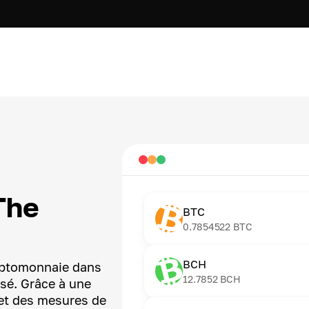
The
BTC
0.7854522
BTC
BCH
ryptomonnaie dans
12.7852
BCH
isé. Grâce à une
et des mesures de