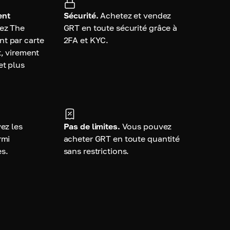
ent
Sécurité.
Achetez et vendez
ez The
GRT en toute sécurité grâce à
t par carte
2FA et KYC.
t, virement
et plus
ez les
Pas de limites.
Vous pouvez
rmi
acheter GRT en toute quantité
es.
sans restrictions.