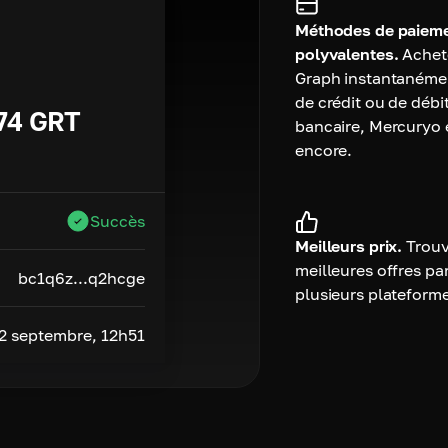
Méthodes de paiem
polyvalentes.
Achet
Graph instantanémen
de crédit ou de débi
74
GRT
bancaire, Mercuryo 
encore.
Succès
Meilleurs prix.
Trouv
meilleures offres pa
bc1q6z...q2hcge
plusieurs plateform
2 septembre, 12h51