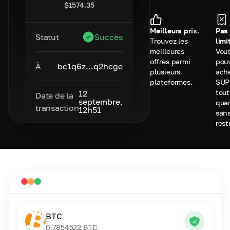
$
1574.35
Meilleurs prix.
Pas
Statut
Succès
Trouvez les
limi
meilleures
Vou
offres parmi
pou
À
bc1q6z...q2hcge
plusieurs
ach
plateformes.
SUP
tou
12
Date de la
septembre,
qua
transaction
12h51
san
rest
BTC
0.7854522
BTC