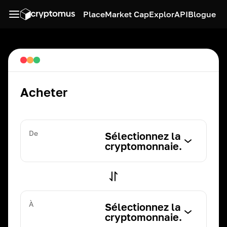
Place
Market Cap
Explor
API
Blogue
Acheter
De
Sélectionnez la
cryptomonnaie.
À
Sélectionnez la
cryptomonnaie.