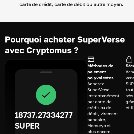
carte de crédit, carte de débit ou autre moyen.
Pourquoi acheter SuperVerse
avec Cryptomus ?
Méthodes de
Sécu
paiement
Ach
polyvalentes.
ven
Achetez
SUP
SuperVerse
tou
instantanément
sécu
par carte de
grâc
crédit ou de
et 
18737.27334277
débit, virement
bancaire,
SUPER
Mercuryo et
plus encore.