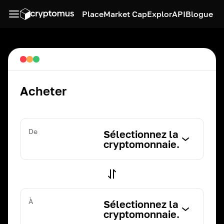
Place
Market Cap
Explor
API
Blogue
Acheter
De
Sélectionnez la
cryptomonnaie.
À
Sélectionnez la
cryptomonnaie.