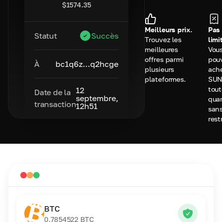
$
1574.35
Meilleurs prix.
Pas
Statut
Succès
Trouvez les
limi
meilleures
Vou
offres parmi
pou
À
bc1q6z...q2hcge
plusieurs
ach
plateformes.
SUN
tou
12
Date de la
septembre,
qua
transaction
12h51
san
rest
BTC
0.7854522
BTC