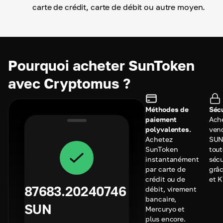
carte de crédit, carte de débit ou autre moyen.
Pourquoi acheter SunToken
avec Cryptomus ?
Méthodes de
Sécu
paiement
Ach
polyvalentes.
ven
Achetez
SUN
SunToken
tou
instantanément
sécu
par carte de
grâc
crédit ou de
et 
87683.20240746
débit, virement
bancaire,
SUN
Mercuryo et
plus encore.