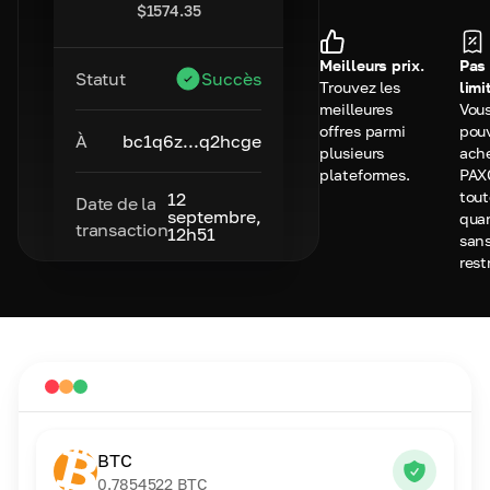
$
1574.35
Meilleurs prix.
Pas
Statut
Succès
Trouvez les
limi
meilleures
Vou
offres parmi
pou
À
bc1q6z...q2hcge
plusieurs
ach
plateformes.
PAX
tou
12
Date de la
septembre,
qua
transaction
12h51
san
rest
BTC
0.7854522
BTC