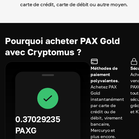
carte de crédit, carte de débit ou autre moyen.
Pourquoi acheter PAX Gold
avec Cryptomus ?
Méthodes de
Sécu
paiement
Ach
polyvalentes.
ven
Achetez PAX
PAX
Gold
tou
instantanément
sécu
par carte de
grâc
crédit ou de
et 
0.37029235
débit, virement
bancaire,
PAXG
Mercuryo et
plus encore.