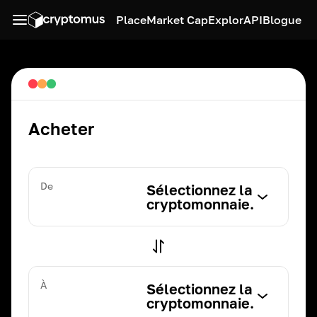
Place
Market Cap
Explor
API
Blogue
Acheter
De
Sélectionnez la
cryptomonnaie.
À
Sélectionnez la
cryptomonnaie.