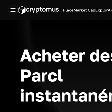
Place
Market Cap
Explor
A
Acheter de
Parcl
instantan