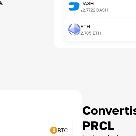
é.
DASH
12.7722
DASH
ETH
2.785
ETH
Converti
PRCL
BTC