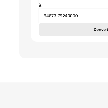
À
64873.79240000
Convert