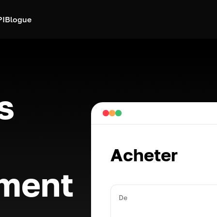
PI
Blogue
s
Acheter
ément
De