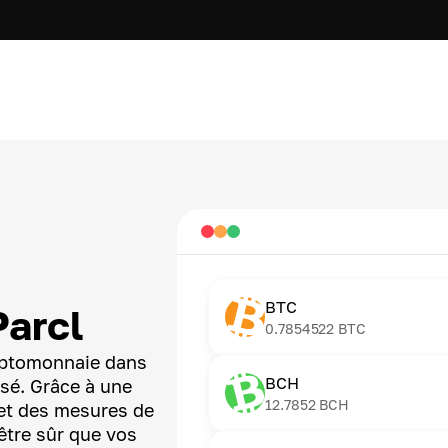
BTC
Parcl
0.7854522
BTC
ryptomonnaie dans
BCH
isé. Grâce à une
12.7852
BCH
et des mesures de
être sûr que vos