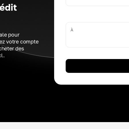
édit
À
ale pour
éez votre compte
cheter des
l.