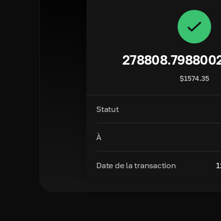
278808.798800
$
1574.35
Statut
À
Date de la transaction
1