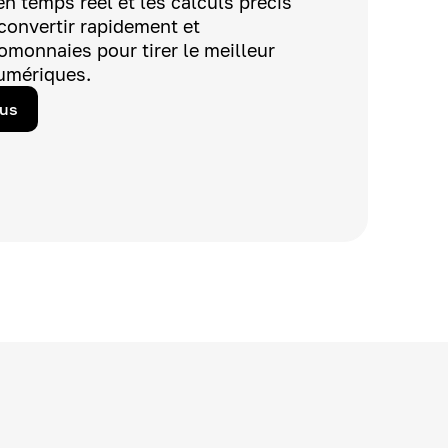
n temps réel et les calculs précis
convertir rapidement et
omonnaies pour tirer le meilleur
numériques.
lus