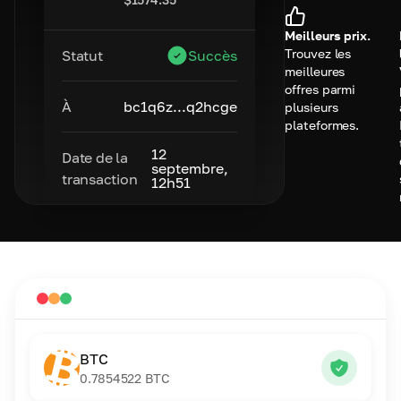
Meilleurs prix.
Trouvez les
Statut
Succès
meilleures
offres parmi
À
bc1q6z...q2hcge
plusieurs
plateformes.
12
Date de la
septembre,
transaction
12h51
BTC
0.7854522
BTC