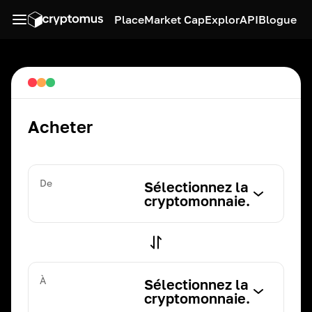
Place
Market Cap
Explor
API
Blogue
Acheter
De
Sélectionnez la
cryptomonnaie.
À
Sélectionnez la
cryptomonnaie.