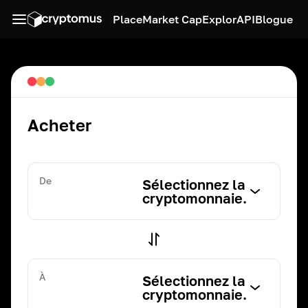
Place
Market Cap
Explor
API
Blogue
Acheter
De
Sélectionnez la
cryptomonnaie.
À
Sélectionnez la
cryptomonnaie.