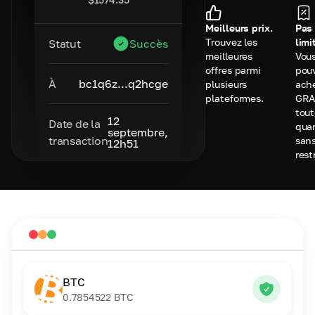
Meilleurs prix.
Pas
Trouvez les
limi
Statut
Succès
meilleures
Vou
offres parmi
pou
À
bc1q6z...q2hcge
plusieurs
ach
plateformes.
GRA
tou
12
Date de la
qua
septembre,
transaction
san
12h51
rest
BTC
0.7854522
BTC