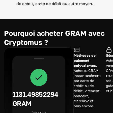
de crédit, carte de débit ou autre moyen.
Pourquoi acheter GRAM avec
Cryptomus ?
Méthodes de
Sécu
paiement
Ach
polyvalentes.
ven
Achetez GRAM
GRA
instantanément
tou
par carte de
sécu
crédit ou de
grâc
débit, virement
et 
1131.49852294
bancaire,
Mercuryo et
GRAM
plus encore.
$
1574.35