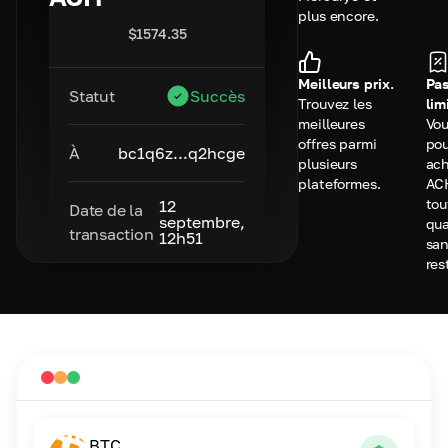
plus encore.
$
1574.35
Meilleurs prix.
Pa
Statut
Succès
Trouvez les
lim
meilleures
Vo
offres parmi
po
À
bc1q6z...q2hcge
plusieurs
ach
plateformes.
AC
tou
12
Date de la
septembre,
qua
transaction
12h51
sa
res
BTC