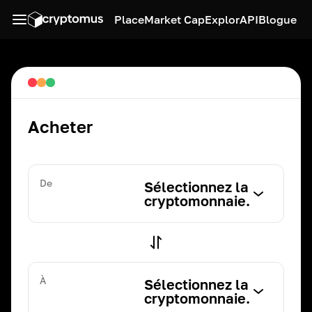
Place
Market Cap
Explor
API
Blogue
Acheter
De
Sélectionnez la
cryptomonnaie.
À
Sélectionnez la
cryptomonnaie.