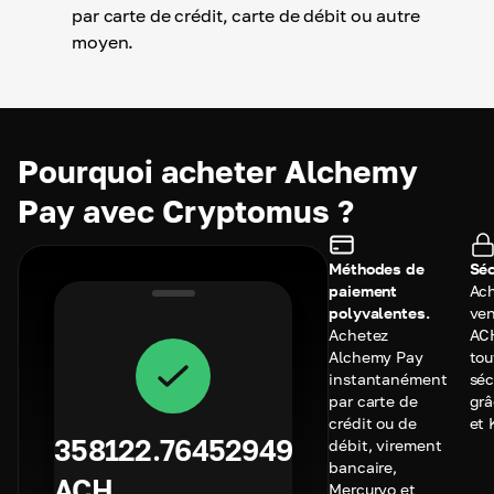
par carte de crédit, carte de débit ou autre
moyen.
Pourquoi acheter Alchemy
Pay avec Cryptomus ?
Méthodes de
Séc
paiement
Ach
polyvalentes.
ve
Achetez
AC
Alchemy Pay
tou
instantanément
séc
par carte de
grâ
crédit ou de
et 
358122.76452949
débit, virement
bancaire,
ACH
Mercuryo et