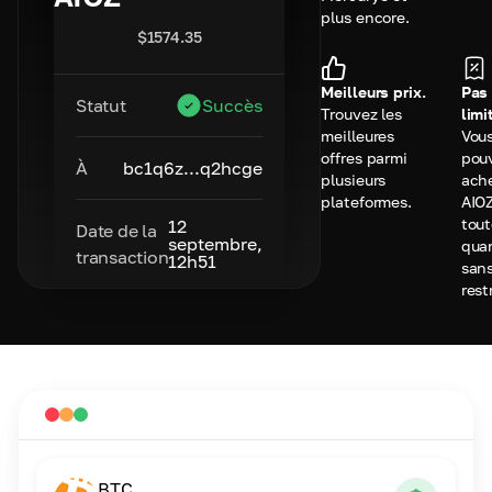
plus encore.
$
1574.35
Meilleurs prix.
Pas
Statut
Succès
Trouvez les
limi
meilleures
Vou
offres parmi
pou
À
bc1q6z...q2hcge
plusieurs
ach
plateformes.
AIO
tou
12
Date de la
septembre,
qua
transaction
12h51
san
rest
BTC