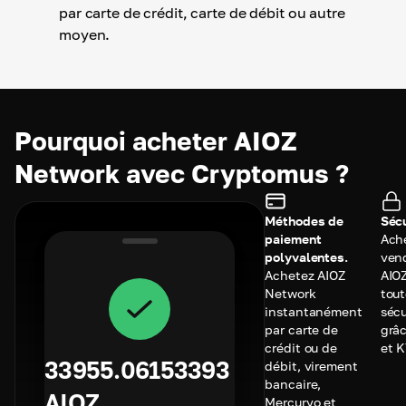
par carte de crédit, carte de débit ou autre
moyen.
Pourquoi acheter AIOZ
Network avec Cryptomus ?
Méthodes de
Sécu
paiement
Ach
polyvalentes.
ven
Achetez AIOZ
AIO
Network
tou
instantanément
sécu
par carte de
grâc
crédit ou de
et 
33955.06153393
débit, virement
bancaire,
AIOZ
Mercuryo et