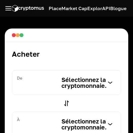
Place
Market Cap
Explor
API
Blogue
Acheter
De
Sélectionnez la
cryptomonnaie.
À
Sélectionnez la
cryptomonnaie.