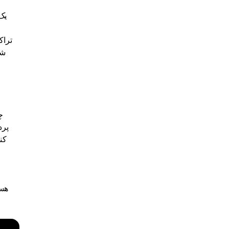
تراک
شم
چ
پرد
کن
هست