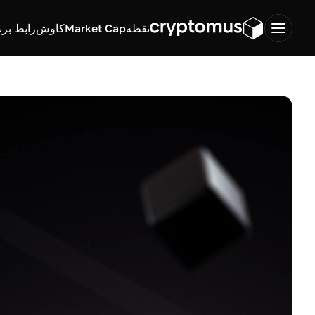
نقطه
Market Cap
کاوش
رابط برن