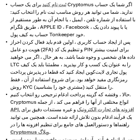
ثبت نام کنید
برای یک حساب Cryptomus اگر شما یک حساب
ندارید. شما می توانید هر روش مناسب ثبت نام را انتخاب کنید:
با استفاده از شماره تلفن ، ایمیل ، یا انجام آن به طور مستقیم از
طریق تلگرام ، APPLE ID ، Facebook ، یا با پیوند دادن یک
حساب به کیف پول Tonkeeper خود.
پس از ایجاد حساب کاربری ، اولین قدم باید فعال کردن احراز
هویت دو عامل (2FA) و تنظیم یک کد PIN برای امنیت بیشتر
داده های شخصی و وجوه شما باشد. به هر حال ، اگر می خواهید
LTC را به عنوان یک کسب و کار بپذیرید ، مطمئنا باید یک کیف
پول تجاری لایت‌کوین ایجاد کنید که قطعا در پذیرش پرداخت
رمزنگاری مفید خواهد بود. برای شروع استفاده از آن ، فقط
روش KYC (مشتری خود را بشناسید) را منتقل کنید.
حالا ، وقتشه که گزینه پرداخت ادغام ترجیحی رو انتخاب کنیم.
Cryptomus انواع مختلفی از آنها را فراهم می کند ، از جمله
افزونه های تجارت الکترونیک
و غیره مستندات دقیق برای
,
API
یک فرآیند ادغام بدون تلاش ارائه شده است. همچنین می توانید
راهنماها و دستورالعمل های جامع برای تنظیم افزونه ها را در
.
Cryptomus وبلاگ
پس از اتمام فرآیند ، آزمایش سیستم پرداخت بسیار مهم است.