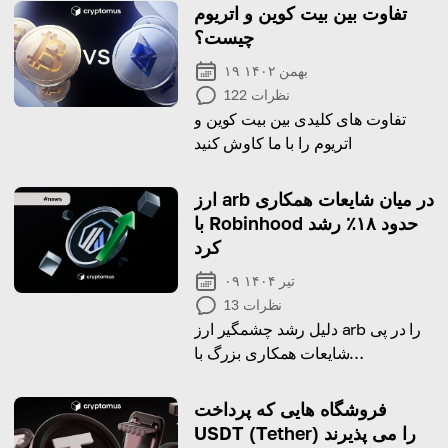
تفاوت بین بیت کوین و اتریوم
چیست؟
۱۹ بهمن ۱۴۰۲
نظرات
122
تفاوت های کلیدی بین بیت کوین و
اتریوم را با ما کاوش کنید
ارز arb در میان شایعات همکاری
با Robinhood حدود ۱۸٪ رشد
کرد
۰۹ تیر ۱۴۰۴
نظرات
13
دلیل رشد چشمگیر ارز arb را در پی
شایعات همکاری بزرگ با
Robinhood بفهمید.
فروشگاه هایی که پرداخت
USDT (Tether) را می پذیرند