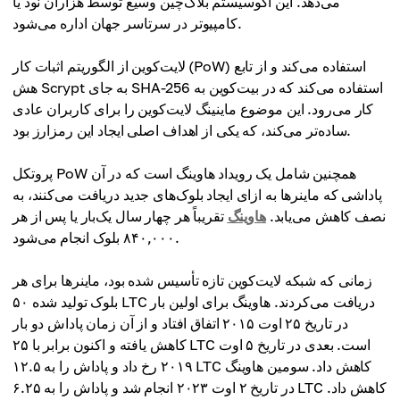
می‌دهد. این اکوسیستم بلاک‌چین وسیع توسط هزاران نود یا
کامپیوتر در سرتاسر جهان اداره می‌شود.
لایت‌کوین از الگوریتم اثبات کار (PoW) استفاده می‌کند و از تابع
هش Scrypt به جای SHA-256 استفاده می‌کند که در بیت‌کوین به
کار می‌رود. این موضوع ماینینگ لایت‌کوین را برای کاربران عادی
ساده‌تر می‌کند، که یکی از اهداف اصلی ایجاد این رمزارز بود.
پروتکل PoW همچنین شامل یک رویداد هاوینگ است که در آن
پاداشی که ماینرها به ازای ایجاد بلوک‌های جدید دریافت می‌کنند، به
نصف کاهش می‌یابد.
هاوینگ
تقریباً هر چهار سال یک‌بار یا پس از هر
۸۴۰,۰۰۰ بلوک انجام می‌شود.
زمانی که شبکه لایت‌کوین تازه تأسیس شده بود، ماینرها برای هر
بلوک تولید شده ۵۰ LTC دریافت می‌کردند. هاوینگ برای اولین بار
در تاریخ ۲۵ اوت ۲۰۱۵ اتفاق افتاد و از آن زمان پاداش دو بار
کاهش یافته و اکنون برابر با ۲۵ LTC است. بعدی در تاریخ ۵ اوت
۲۰۱۹ رخ داد و پاداش را به ۱۲.۵ LTC کاهش داد. سومین هاوینگ
در تاریخ ۲ اوت ۲۰۲۳ انجام شد و پاداش را به ۶.۲۵ LTC کاهش داد.