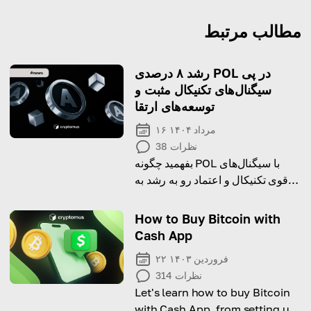
مطالب مرتبط
رشد ۸ درصدی POL در پی
سیگنال‌های تکنیکال مثبت و
توسعه‌های ارتقا
۱۶ مرداد ۱۴۰۴
نظرات
38
بفهمید چگونه POL با سیگنال‌های
قوی تکنیکال و اعتماد رو به رشد به
آینده پالی‌گان، ۸ درصد رشد کرد.
How to Buy Bitcoin with
Cash App
۲۲ فروردین ۱۴۰۳
نظرات
314
Let's learn how to buy Bitcoin
with Cash App, from setting up