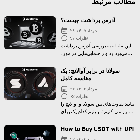
مطالب مرتبط
آدرس برداشت چیست؟
۲۸ خرداد ۱۴۰۵
نظرات
97
این مقاله به بررسی آدرس برداشت
می‌پردازد و راهنمایی‌هایی در مورد
چگونگی دریافت، پیدا کردن و ایجاد آن
ارائه می‌دهد.
سولانا در برابر آوالانچ: یک
مقایسه کامل
۲۶ مرداد ۱۴۰۳
نظرات
72
بیایید تفاوت‌های بین سولانا و آوالانچ را
بررسی کنیم تا ببینیم کدام یک برای
شما مناسب‌تر است!
How to Buy USDT with UPI
۲۷ بهمن ۱۴۰۴