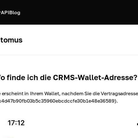
r
API
Blog
ptomus
o finde ich die CRMS-Wallet-Adresse?
e erscheint in Ihrem Wallet, nachdem Sie die Vertragsadres
x4d47b90fb03b5c35960ebcdccfe30b1e48e36589).