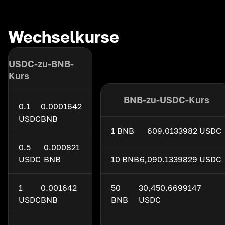
Wechselkurse
USDC-zu-BNB-
Kurs
BNB-zu-USDC-Kurs
0.1
0.0001642
USDC
BNB
1 BNB
609.0133982 USDC
0.5
0.000821
USDC
BNB
10 BNB
6,090.1339829 USDC
1
0.001642
50
30,450.6699147
USDC
BNB
BNB
USDC