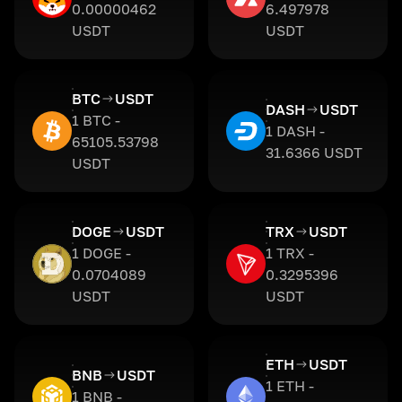
0.00000462
6.497978
USDT
USDT
BTC
USDT
DASH
USDT
1 BTC -
1 DASH -
65105.53798
31.6366 USDT
USDT
DOGE
USDT
TRX
USDT
1 DOGE -
1 TRX -
0.0704089
0.3295396
USDT
USDT
ETH
USDT
BNB
USDT
1 ETH -
1 BNB -