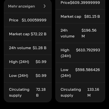
Price
$609.39999999
Mehr anzeigen
Market cap
$81.15 B
Price
$1.00059999
24h
$196.56
Market cap
$72.22 B
volume
M
24h volume
$1.28 B
High
$610.792993
(24H)
High (24H)
$0.99
Low
$598.586426
Low (24H)
$0.99
(24H)
Circulating
72.18
Circulating
133.16
supply
B
supply
M