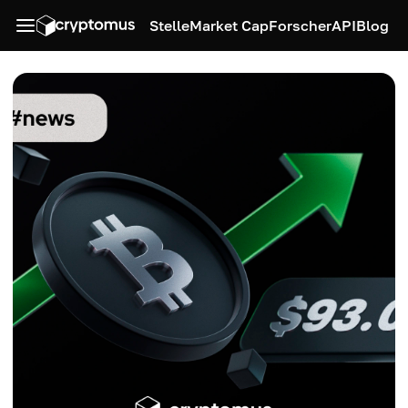
Stelle
Market Cap
Forscher
API
Blog