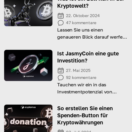
Kryptowelt?
22. Oktober 2024
47
kommentare
Lassen Sie uns einen
genaueren Blick darauf werfen,
was ein Bull Run in Krypto ist,
wie er den Kryptomarkt
Ist JasmyCoin eine gute
beeinflusst und wie man ihn
Investition?
vorhersagen kann!
27. Mai 2025
92
kommentare
Tauchen wir ein in das
Investmentpotenzial von
JasmyCoin, betrachten dessen
Preisentwicklung, langfristige
So erstellen Sie einen
Aussichten und mögliche
Spenden-Button für
Risiken für Investoren.
Kryptowährungen