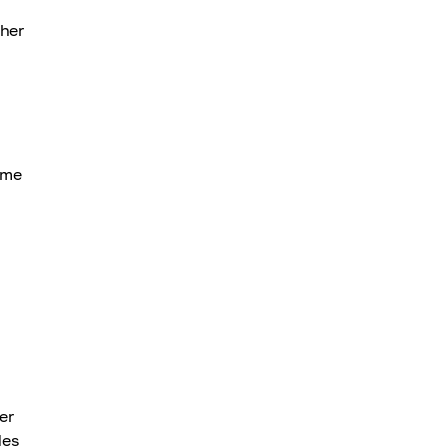
her
hme
er
des