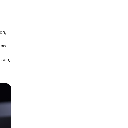
ch,
 an
isen,