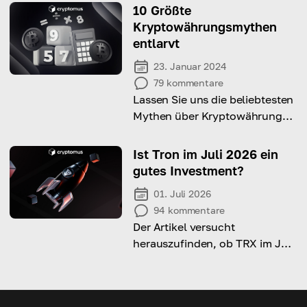
Kryptowährungs-Wallet achten
10 Größte
sollten, und wie Sie es sicher
Kryptowährungsmythen
halten können!
entlarvt
23. Januar 2024
79
kommentare
Lassen Sie uns die beliebtesten
Mythen über Kryptowährung
analysieren und versuchen, sie
zu entlarven
Ist Tron im Juli 2026 ein
gutes Investment?
01. Juli 2026
94
kommentare
Der Artikel versucht
herauszufinden, ob TRX im Juli
2026 eine gute Option für ein
Investment ist, und
berücksichtigt dabei seine