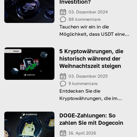
Investition?
03. Dezember 2024
88
kommentare
Tauchen wir ein in die
Möglichkeit, dass USDT eine
Investitionsoption ist, und
betrachten Sie dessen
5 Kryptowährungen, die
Potenzial, Risiken und
historisch während der
Nutzungsmöglichkeiten
Weihnachtszeit steigen
03. Dezember 2025
9
kommentare
Entdecken Sie die
Kryptowährungen, die im
Dezember tendenziell zulegen,
und erfahren Sie, welche
DOGE-Zahlungen: So
Faktoren ihre saisonalen
zahlen Sie mit Dogecoin
Gewinne antreiben.
16. April 2026