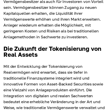
Vermögensbesitzer als auch für Investoren von Vorteil
Kapital, Investitionsmöglichkeiten bieten, indem
Hauptprobleme bei der Implementierung
sein. Vermögensbesitzer können Zugang zu neuen
sie Teilbesitz ermöglichen.
tokenisierter Immobilien in das tägliche Leben von
Kapitalquellen erhalten, die Liquidität ihrer
Krypto-Benutzern.
Vermögenswerte erhöhen und ihren Markt erweitern.
Die Tokenisierung kann die Liquidität
Anleger wiederum erhalten die Möglichkeit, mit
typischerweise illiquider Vermögenswerte wie
Aufgrund des frühen Entwicklungsstadiums der
geringeren Kosten und Risiken als bei traditionellen
Immobilien oder Kunstwerke erheblich steigern,
Tokenisierung realer Vermögenswerte hängt die
Anlagemethoden in Sachwerte zu investieren.
indem sie Teileigentum und einfachere
weitverbreitete Einführung der RWA-Tokenisierung
Übertragungen ermöglicht.
Die Zukunft der Tokenisierung von
von der Akzeptanz und Umsetzung dieser neuen
Real Assets
Form in der Gesellschaft, insbesondere durch
Durch die Tokenisierung von Immobilienwerten
Investoren und Regulierungsbehörden, ab.
werden komplexe Prozesse wie Kauf, Verkauf und
Mit der Entwicklung der Tokenisierung von
Übertragung von Immobilienwerten erheblich
Realvermögen wird erwartet, dass sie tiefer in
Die RWA-Tokenisierung steht immer noch vor
optimiert und vereinfacht, wodurch Kosten
traditionelle Finanzsysteme integriert wird und
großen Herausforderungen, darunter die
gesenkt und die Effizienz gesteigert werden.
innovative Formen von Asset-Backed Securities sowie
Bewältigung eines komplizierten Netzes von
eine Vielzahl von Anlageprodukten einführt. Die
Vorschriften in verschiedenen Gerichtsbarkeiten.
Integration von digitalen und realen Sachwerten
Dieser Umstand erhöht auch die Zeit aller
bedeutet eine erhebliche Veränderung in der Art und
Tokenisierungsprozesse.
Weise, wie traditionelle Vermögenswerte verwaltet und