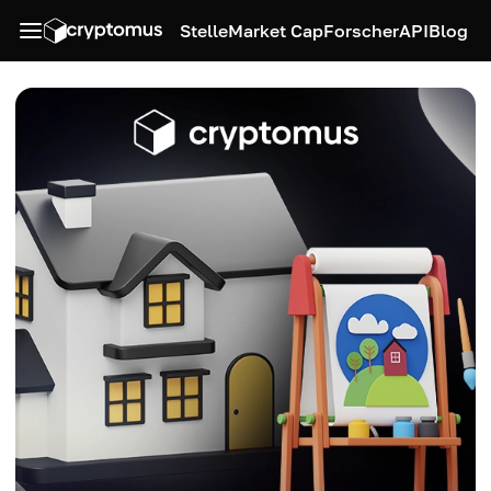
Stelle
Market Cap
Forscher
API
Blog