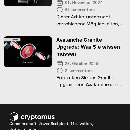
01. November 2024
61
kommentare
Dieser Artikel untersucht
verschiedene Möglichkeiten,
BNB zu verdienen, von
kostenlosen Methoden bis hin
Avalanche Granite
zu Anlagestrategien.
Upgrade: Was Sie wissen
müssen
23. Oktober 2025
2
kommentare
Entdecken Sie das Granite
Upgrade von Avalanche und
sehen Sie, welche
Verbesserungen es für Nutzer
und Entwickler bringt.
Gemeinschaft, Zuverlässigkeit, Motivation,
Unterstützung.