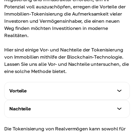
Potenzial voll auszuschöpfen, erregen die Vorteile der
Immobilien-Tokenisierung die Aufmerksamkeit vieler
Investoren und Vermögensinhaber, die einen neuen
Weg finden möchten Investitionen in moderne
Realitäten.
Hier sind einige Vor- und Nachteile der Tokenisierung
von Immobilien mithilfe der Blockchain-Technologie.
Lassen Sie uns alle Vor- und Nachteile untersuchen, die
eine solche Methode bietet.
Vorteile
Tokenisierte Immobilien-Kryptowährungen
Nachteile
erhöhen die Zugänglichkeit solcher
Anlagemethoden erheblich, da sie einem größeren
Schwierigkeiten bei der Preisgestaltung und den
Die Tokenisierung von Realvermögen kann sowohl für
Kreis von Anlegern, auch solchen mit begrenztem
technischen Komponenten sind die