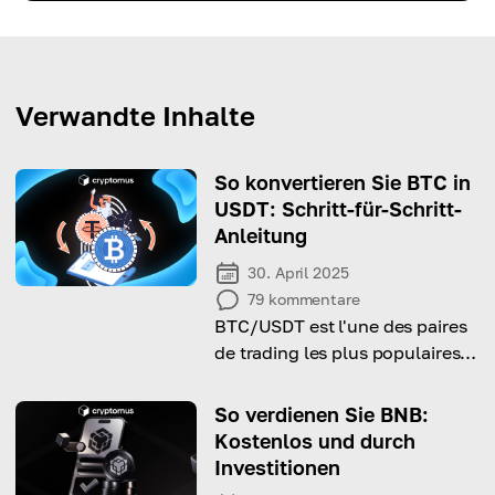
Verwandte Inhalte
So konvertieren Sie BTC in
USDT: Schritt-für-Schritt-
Anleitung
30. April 2025
79
kommentare
BTC/USDT est l'une des paires
de trading les plus populaires
dans le monde des crypto-
monnaies. Mais cela
So verdienen Sie BNB:
fonctionnera-t-il pour vous ?
Kostenlos und durch
Investitionen