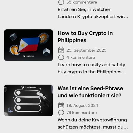
65
kommentare
Erfahren Sie, in welchen
Ländern Krypto akzeptiert wird,
und verwenden Sie es, wo
immer Sie möchten
How to Buy Crypto in
Philippines
25. September 2025
4
kommentare
Learn how to easily and safely
buy crypto in the Philippines
today.
Was ist eine Seed-Phrase
und wie funktioniert sie?
19. August 2024
79
kommentare
Wenn du deine Kryptowährung
schützen möchtest, musst du