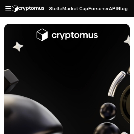
Stelle
Market Cap
Forscher
API
Blog