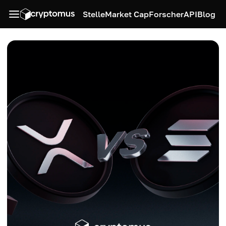
Stelle
Market Cap
Forscher
API
Blog