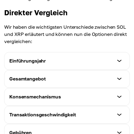
Direkter Vergleich
Wir haben die wichtigsten Unterschiede zwischen SOL
und XRP erläutert und können nun die Optionen direkt
vergleichen:
Einführungsjahr
Solana (SOL)
Gesamtangebot
2020
Solana (SOL)
Konsensmechanismus
Ripple (XRP)
582,3 Mio. Token
2012
Solana (SOL)
Transaktionsgeschwindigkeit
Ripple (XRP)
PoH (Proof-of-History) und PoS (Proof-of-Stake)
100 Mrd. Token (vorgeschürft)
Solana (SOL)
Gebühren