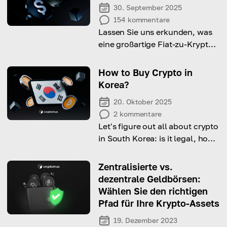
30. September 2025
154
kommentare
Lassen Sie uns erkunden, was
eine großartige Fiat-zu-Krypto-
Börse ausmacht, und die
besten Plattformempfehlungen
How to Buy Crypto in
ansehen!
Korea?
20. Oktober 2025
2
kommentare
Let's figure out all about crypto
in South Korea: is it legal, how
and where to buy it and do you
have to pay any taxes on it.
Zentralisierte vs.
dezentrale Geldbörsen:
Wählen Sie den richtigen
Pfad für Ihre Krypto-Assets
19. Dezember 2023