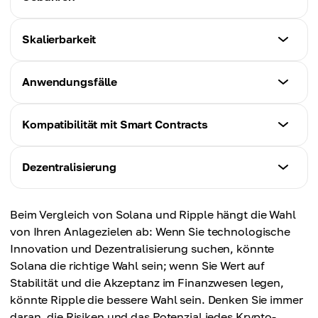
Ripple (XRP)
10 Sekunden
Ripple Protocol Konsensalgorithmus (RPCA)
Solana (SOL)
Skalierbarkeit
Ripple (XRP)
~0,001 $
3–5 Sekunden
Solana (SOL)
Anwendungsfälle
Ripple (XRP)
50.000 Transaktionen pro Sekunde
~0,0002 $
Solana (SOL)
Kompatibilität mit Smart Contracts
Ripple (XRP)
Hochfrequenzhandel, DeFi, NFTs, Spiele
1.500 Transaktionen pro Sekunde
Solana (SOL)
Dezentralisierung
Ripple (XRP)
Native Sprache (Rust)
Grenzüberschreitende Zahlungen,
Solana (SOL)
Zahlungsabwicklungen mit Finanzinstituten
Beim Vergleich von Solana und Ripple hängt die Wahl
Ripple (XRP)
Weniger dezentralisiert
von Ihren Anlagezielen ab: Wenn Sie technologische
Eingeschränkt (über XRP Ledger-Funktionen)
Innovation und Dezentralisierung suchen, könnte
Ripple (XRP)
Solana die richtige Wahl sein; wenn Sie Wert auf
Stärker zentralisiert
Stabilität und die Akzeptanz im Finanzwesen legen,
könnte Ripple die bessere Wahl sein. Denken Sie immer
daran, die Risiken und das Potenzial jedes Krypto-