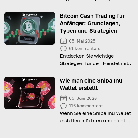
2026 Gewinn bringen – und
warum sich ein Investment in
Bitcoin Cash Trading für
sie lohnt!
Anfänger: Grundlagen,
Typen und Strategien
05. Mai 2025
61
kommentare
Entdecken Sie wichtige
Strategien für den Handel mit
Bitcoin Cash und erhalten Sie
Tipps für erfolgreiche
Wie man eine Shiba Inu
Transaktionen!
Wallet erstellt
05. Juni 2026
116
kommentare
Wenn Sie eine Shiba Inu Wallet
erstellen möchten und nicht
wissen, wo Sie anfangen
sollen, beantwortet dieser