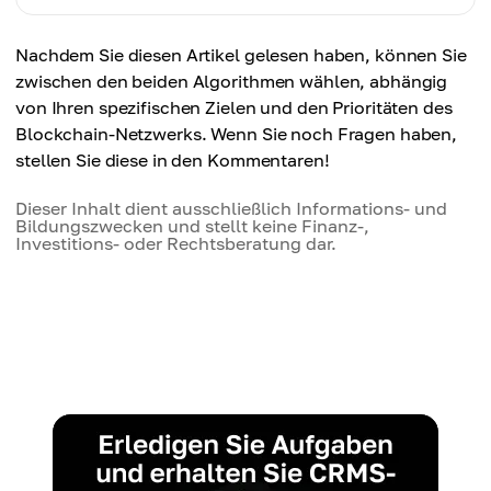
Proof-of-Stake
Proof-of-Work
Gering. Erfordert das Staken von Tokens statt
Nachdem Sie diesen Artikel gelesen haben, können Sie
Proof-of-Stake
Begrenzt. Niedriger Durchsatz und langsamere
Rechenleistung.
zwischen den beiden Algorithmen wählen, abhängig
Hoch, aber abhängig von der Verteilung des
Transaktionsgeschwindigkeiten.
von Ihren spezifischen Zielen und den Prioritäten des
Stakings. Etwas höheres Risiko der Zentralisierung.
Blockchain-Netzwerks. Wenn Sie noch Fragen haben,
Proof-of-Stake
stellen Sie diese in den Kommentaren!
Bessere Skalierbarkeit. Höhere
Transaktionsgeschwindigkeit und niedrigere
Dieser Inhalt dient ausschließlich Informations- und
Bildungszwecken und stellt keine Finanz-,
Gebühren.
Investitions- oder Rechtsberatung dar.