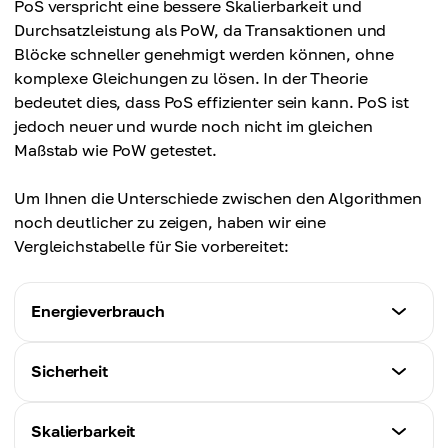
PoS verspricht eine bessere Skalierbarkeit und
Durchsatzleistung als PoW, da Transaktionen und
Blöcke schneller genehmigt werden können, ohne
komplexe Gleichungen zu lösen. In der Theorie
bedeutet dies, dass PoS effizienter sein kann. PoS ist
jedoch neuer und wurde noch nicht im gleichen
Maßstab wie PoW getestet.
Um Ihnen die Unterschiede zwischen den Algorithmen
noch deutlicher zu zeigen, haben wir eine
Vergleichstabelle für Sie vorbereitet:
Energieverbrauch
Proof-of-Work
Sicherheit
Sehr hoch. Erfordert leistungsstarke Hardware zum
Mining.
Proof-of-Work
Skalierbarkeit
Bewährt. Extrem teuer und schwer zu hacken.