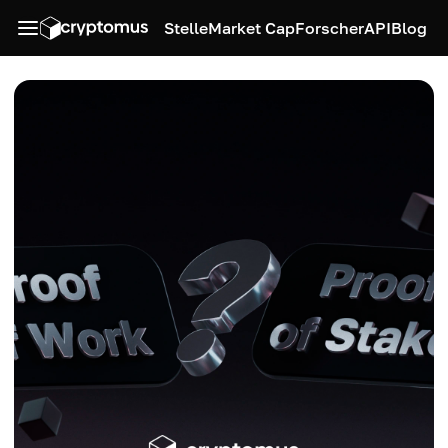
Stelle
Market Cap
Forscher
API
Blog