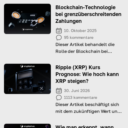
Blockchain-Technologie
bei grenzüberschreitenden
Zahlungen
10. Oktober 2025
95
kommentare
Dieser Artikel behandelt die
Rolle der Blockchain bei
grenzüberschreitenden
Zahlungen und die Nutzung
Ripple (XRP) Kurs
von Kryptowährungen in
Prognose: Wie hoch kann
diesem Prozess.
XRP steigen?
30. Juni 2026
1113
kommentare
Dieser Artikel beschäftigt sich
mit dem zukünftigen Wert und
den Investitionsmöglichkeiten
von Ripple. Lesen Sie weiter,
Wie man erkennt, wann