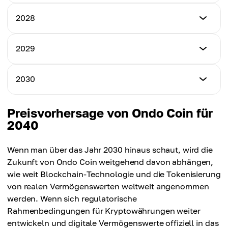
Mindestpreis
2028
Höchstpreis
$1.75
$2.50
Mindestpreis
2029
Höchstpreis
$2.20
Durchschnittspreis
$3.35
$1.90
Mindestpreis
2030
Höchstpreis
$2.85
Durchschnittspreis
$4.25
$2.60
Mindestpreis
Preisvorhersage von Ondo Coin für
Höchstpreis
$3.40
2040
Durchschnittspreis
$5.10
$3.40
Höchstpreis
Wenn man über das Jahr 2030 hinaus schaut, wird die
Durchschnittspreis
$6.20
Zukunft von Ondo Coin weitgehend davon abhängen,
$4.00
wie weit Blockchain-Technologie und die Tokenisierung
Durchschnittspreis
von realen Vermögenswerten weltweit angenommen
$4.80
werden. Wenn sich regulatorische
Rahmenbedingungen für Kryptowährungen weiter
entwickeln und digitale Vermögenswerte offiziell in das