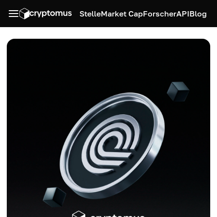
Stelle
Market Cap
Forscher
API
Blog