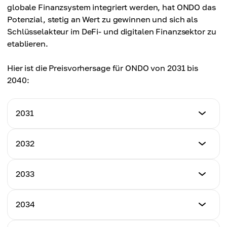
globale Finanzsystem integriert werden, hat ONDO das
Potenzial, stetig an Wert zu gewinnen und sich als
Schlüsselakteur im DeFi- und digitalen Finanzsektor zu
etablieren.
Hier ist die Preisvorhersage für ONDO von 2031 bis
2040:
2031
Mindestpreis
2032
$3.60
Mindestpreis
2033
Höchstpreis
$3.90
$6.30
Mindestpreis
2034
Höchstpreis
$4.20
Durchschnittspreis
$7.00