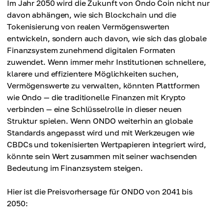
Im Jahr 2050 wird die Zukunft von Ondo Coin nicht nur
Durchschnittspreis
$13.10
davon abhängen, wie sich Blockchain und die
$9.85
Tokenisierung von realen Vermögenswerten
Durchschnittspreis
entwickeln, sondern auch davon, wie sich das globale
$10.55
Finanzsystem zunehmend digitalen Formaten
zuwendet. Wenn immer mehr Institutionen schnellere,
klarere und effizientere Möglichkeiten suchen,
Vermögenswerte zu verwalten, könnten Plattformen
wie Ondo — die traditionelle Finanzen mit Krypto
verbinden — eine Schlüsselrolle in dieser neuen
Struktur spielen. Wenn ONDO weiterhin an globale
Standards angepasst wird und mit Werkzeugen wie
CBDCs und tokenisierten Wertpapieren integriert wird,
könnte sein Wert zusammen mit seiner wachsenden
Bedeutung im Finanzsystem steigen.
Hier ist die Preisvorhersage für ONDO von 2041 bis
2050: