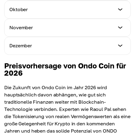
$0.94
$0.78
Mindestpreis
Oktober
Höchstpreis
$0.88
Durchschnittspreis
$1.05
$0.83
Mindestpreis
November
Höchstpreis
$0.94
Durchschnittspreis
$1.19
$0.91
Mindestpreis
Dezember
Höchstpreis
$1.05
Durchschnittspreis
$1.31
$1.03
Mindestpreis
Preisvorhersage von Ondo Coin für
Höchstpreis
$1.15
2026
Durchschnittspreis
$1.45
$1.12
Höchstpreis
Die Zukunft von Ondo Coin im Jahr 2026 wird
Durchschnittspreis
$1.58
hauptsächlich davon abhängen, wie gut sich
$1.25
traditionelle Finanzen weiter mit Blockchain-
Durchschnittspreis
Technologie verbinden. Experten wie Raoul Pal sehen
$1.37
die Tokenisierung von realen Vermögenswerten als eine
große Gelegenheit für Krypto in den kommenden
Jahren und heben das solide Potenzial von ONDO