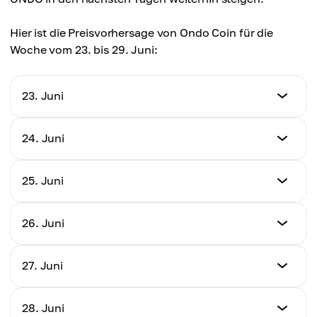
Hier ist die Preisvorhersage von Ondo Coin für die
Woche vom 23. bis 29. Juni:
23. Juni
Preisvorhersage
24. Juni
$0.655
Preisvorhersage
25. Juni
Tägliche Veränderung
$0.786
-1.09%
Preisvorhersage
26. Juni
Tägliche Veränderung
$0.783
+2.98%
Preisvorhersage
27. Juni
Tägliche Veränderung
$0.750
+0.23%
Preisvorhersage
28. Juni
Tägliche Veränderung