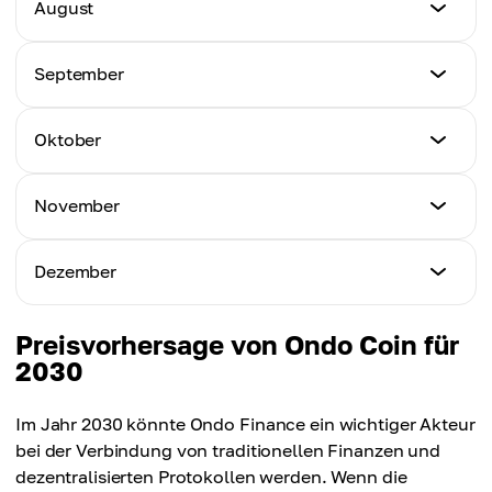
Mindestpreis
August
Höchstpreis
$1.63
Durchschnittspreis
$2.09
$1.74
Mindestpreis
September
Höchstpreis
$1.67
Durchschnittspreis
$2.16
$1.80
Mindestpreis
Oktober
Höchstpreis
$1.72
Durchschnittspreis
$2.22
$1.87
Mindestpreis
November
Höchstpreis
$1.76
Durchschnittspreis
$2.28
$1.92
Mindestpreis
Dezember
Höchstpreis
$1.82
Durchschnittspreis
$2.35
$1.97
Mindestpreis
Preisvorhersage von Ondo Coin für
Höchstpreis
$1.88
2030
Durchschnittspreis
$2.42
$2.03
Höchstpreis
Im Jahr 2030 könnte Ondo Finance ein wichtiger Akteur
Durchschnittspreis
$2.50
bei der Verbindung von traditionellen Finanzen und
$2.10
dezentralisierten Protokollen werden. Wenn die