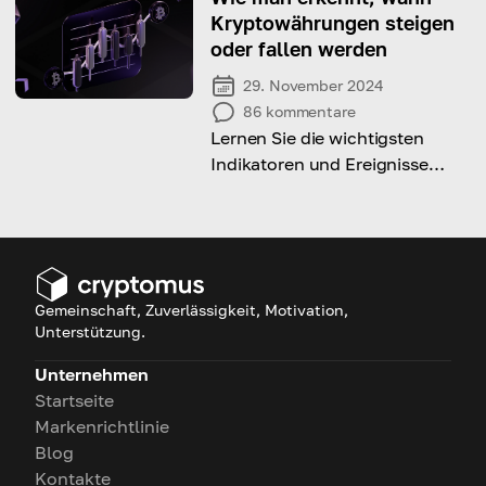
um Expertenprognosen zu
Kryptowährungen steigen
erfahren!
oder fallen werden
29. November 2024
86
kommentare
Lernen Sie die wichtigsten
Indikatoren und Ereignisse
kennen, um Trends auf dem
Kryptowährungsmarkt effektiv
vorherzusagen.
Gemeinschaft, Zuverlässigkeit, Motivation,
Unterstützung.
Unternehmen
Startseite
Markenrichtlinie
Blog
Kontakte