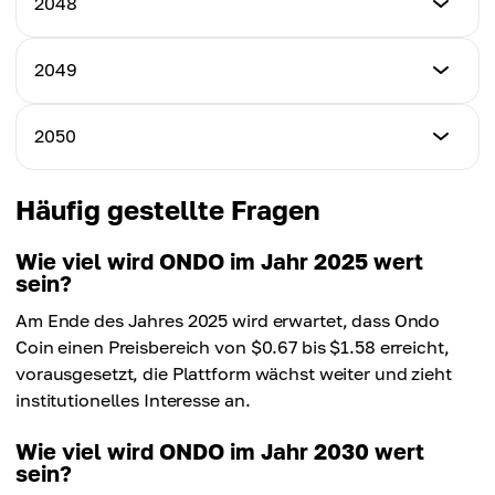
2048
Höchstpreis
$11.70
Durchschnittspreis
$17.50
$13.55
Mindestpreis
2049
Höchstpreis
$12.30
Durchschnittspreis
$18.40
$14.30
Mindestpreis
2050
Höchstpreis
$12.90
Durchschnittspreis
$19.30
$15.05
Mindestpreis
Häufig gestellte Fragen
Höchstpreis
$13.50
Durchschnittspreis
$20.20
$15.80
Wie viel wird ONDO im Jahr 2025 wert
sein?
Höchstpreis
Durchschnittspreis
$21.10
Am Ende des Jahres 2025 wird erwartet, dass Ondo
$16.55
Coin einen Preisbereich von $0.67 bis $1.58 erreicht,
Durchschnittspreis
vorausgesetzt, die Plattform wächst weiter und zieht
$17.30
institutionelles Interesse an.
Wie viel wird ONDO im Jahr 2030 wert
sein?