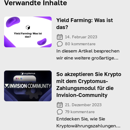
Verwandte Inhalte
Yield Farming: Was ist
das?
14. Februar 2023
80
kommentare
In diesem Artikel besprechen
wir eine weitere großartige
Methode, mit
Kryptowährungen passives
So akzeptieren Sie Krypto
Einkommen zu erzielen.
mit dem Cryptomus-
Zahlungsmodul für die
Invision-Community
21. Dezember 2023
79
kommentare
Entdecken Sie, wie Sie
Kryptowährungszahlungen