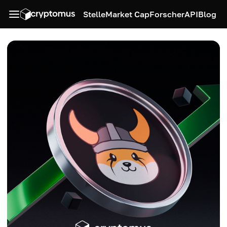
Stelle
Market Cap
Forscher
API
Blog