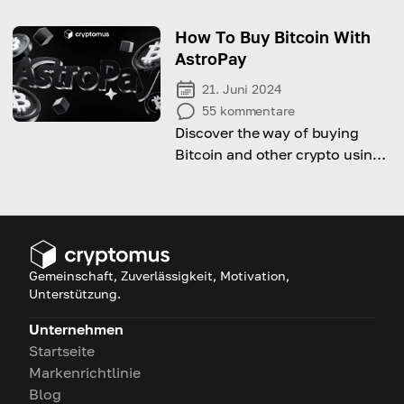
nahtlos in Ihre Invision
Community-Plattform
How To Buy Bitcoin With
integrieren können
AstroPay
21. Juni 2024
55
kommentare
Discover the way of buying
Bitcoin and other crypto using
AstroPay with this
comprehensive guide!
Gemeinschaft, Zuverlässigkeit, Motivation,
Unterstützung.
Unternehmen
Startseite
Markenrichtlinie
Blog