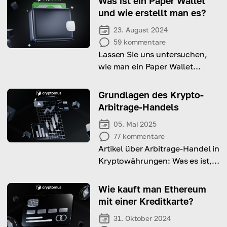
Was ist ein Paper Wallet
und wie erstellt man es?
23. August 2024
59
kommentare
Lassen Sie uns untersuchen,
wie man ein Paper Wallet
erstellt und es für die Offline-
Speicherung von
Grundlagen des Krypto-
Kryptowährungen nutzt.
Arbitrage-Handels
05. Mai 2025
77
kommentare
Artikel über Arbitrage-Handel in
Kryptowährungen: Was es ist,
wie es funktioniert und warum
Sie es kennen sollten
Wie kauft man Ethereum
mit einer Kreditkarte?
31. Oktober 2024