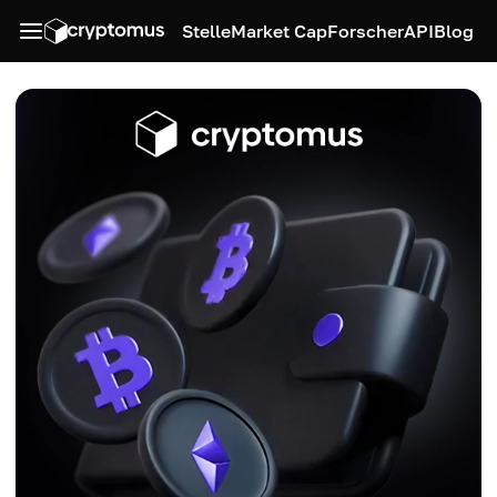
Stelle
Market Cap
Forscher
API
Blog