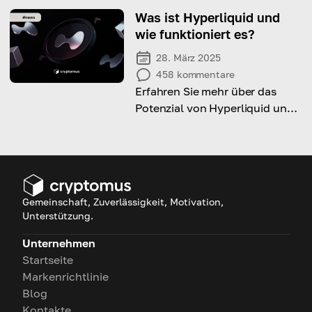
Bedeutung, Wichtigkeit und der
Was ist Hyperliquid und
Weise, wie er Händler
wie funktioniert es?
beeinflusst.
28. März 2025
458
kommentare
Erfahren Sie mehr über das
Potenzial von Hyperliquid und
die Faktoren, die die jüngsten
Preisänderungen vorantreiben!
Gemeinschaft, Zuverlässigkeit, Motivation,
Unterstützung.
Unternehmen
Startseite
Markenrichtlinie
Blog
Kontakte