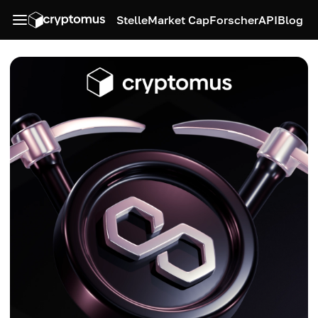
Stelle
Market Cap
Forscher
API
Blog