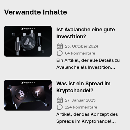
Verwandte Inhalte
Ist Avalanche eine gute
Investition?
25. Oktober 2024
64
kommentare
Ein Artikel, der alle Details zu
Avalanche als Investition
beschreibt, einschließlich der
Preisgeschichte, Vorteile und
Was ist ein Spread im
Risiken
Kryptohandel?
27. Januar 2025
124
kommentare
Artikel, der das Konzept des
Spreads im Kryptohandel
erklärt, einschließlich seiner