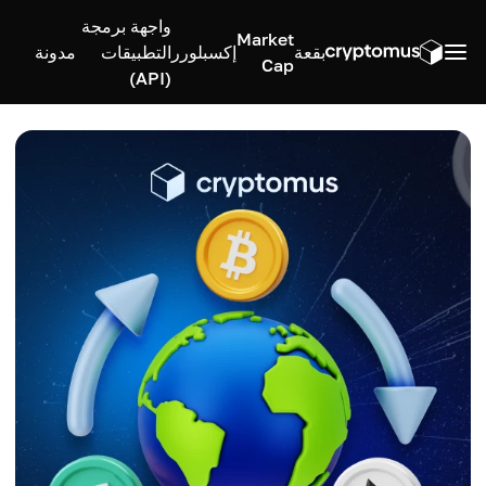
واجهة برمجة
Market
بقعة
إكسبلورر
التطبيقات
مدونة
Cap
(API)