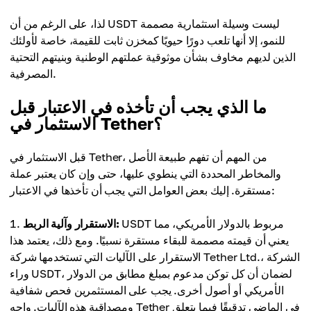
لذا، على الرغم من أن USDT ليست وسيلة استثمارية مصممة
للنمو، إلا أنها تلعب دورًا حيويًا كمخزن ثابت للقيمة، خاصة لأولئك
الذين لديهم مخاوف بشأن موثوقية عملتهم الوطنية وبنيتهم التحتية
المصرفية.
ما الذي يجب أن تأخذه في الاعتبار قبل
الاستثمار في Tether؟
قبل الاستثمار في Tether، من المهم أن تفهم طبيعة الأصل
والمخاطر المحددة التي ينطوي عليها، حتى وإن كان يعتبر عملة
مستقرة. إليك بعض العوامل التي يجب أن تأخذها في الاعتبار:
USDT مربوط بالدولار الأمريكي، مما
الاستقرار وآلية الربط:
يعني أن قيمته مصممة للبقاء مستقرة نسبيًا. ومع ذلك، يعتمد هذا
الاستقرار على الآليات التي تستخدمها شركة Tether Ltd.، الشركة
وراء USDT، لضمان أن كل توكن مدعوم بمبلغ مطابق من الدولار
الأمريكي أو أصول أخرى. يجب على المستثمرين فحص شفافية
ومصداقية هذه الآليات. واجه Tether في الماضي تدقيقًا فيما يتعلق