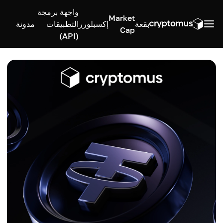
واجهة برمجة
Market
بقعة
إكسبلورر
التطبيقات
مدونة
Cap
(API)