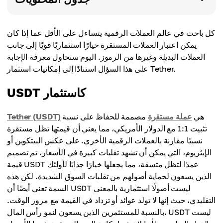
كل باحث في عالم العملات الرقمية يتساءل على الأقل عما إذا كان
يمكن اعتبار العملات المستقرة خيارًا استثماريًا قويًا إلى جانب
العملات البديلة وغيرها من الرموز. اليوم سنحاول معرفة الإجابة
على هذا السؤال استنادًا إلى إمكانيات استثمار Tether.
USDT كاستثمار
هي
عملة مستقرة
مصممة للحفاظ على نسبة
Tether (USDT)
تثبيت 1:1 مع الدولار الأمريكي، مما يعني أن قيمتها تظل مستقرة
نسبيًا مقارنة بالعملات الرقمية الأخرى. على عكس البيتكوين أو
الإيثريوم، التي يمكن أن تشهد تقلبات كبيرة في الأسعار، تم تصميم
قيمة USDT عمدًا لتظل متسقة، مما يجعلها خيارًا جذابًا لأولئك
الذين يسعون لحماية أصولهم من تقلبات السوق الشديدة. لكن هذه
السمة تعني أيضًا أن USDT ليست أصولًا استثمارية بالمعنى
التقليدي، حيث إنها لا تولد عوائد أو تزداد في القيمة مع مرور الوقت.
بالنسبة للمستثمرين الذين يسعون لنمو رأس المال، USDT ليست