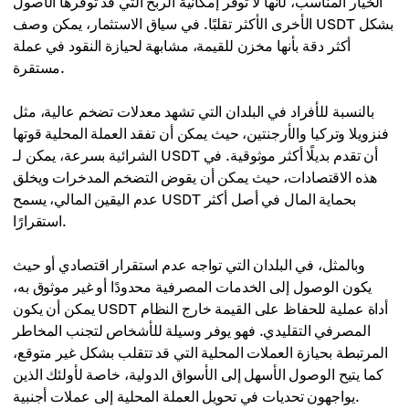
الخيار المناسب، لأنها لا توفر إمكانية الربح التي قد توفرها الأصول
الأخرى الأكثر تقلبًا. في سياق الاستثمار، يمكن وصف USDT بشكل
أكثر دقة بأنها مخزن للقيمة، مشابهة لحيازة النقود في عملة
مستقرة.
بالنسبة للأفراد في البلدان التي تشهد معدلات تضخم عالية، مثل
فنزويلا وتركيا والأرجنتين، حيث يمكن أن تفقد العملة المحلية قوتها
الشرائية بسرعة، يمكن لـ USDT أن تقدم بديلًا أكثر موثوقية. في
هذه الاقتصادات، حيث يمكن أن يقوض التضخم المدخرات ويخلق
عدم اليقين المالي، يسمح USDT بحماية المال في أصل أكثر
استقرارًا.
وبالمثل، في البلدان التي تواجه عدم استقرار اقتصادي أو حيث
يكون الوصول إلى الخدمات المصرفية محدودًا أو غير موثوق به،
يمكن أن يكون USDT أداة عملية للحفاظ على القيمة خارج النظام
المصرفي التقليدي. فهو يوفر وسيلة للأشخاص لتجنب المخاطر
المرتبطة بحيازة العملات المحلية التي قد تتقلب بشكل غير متوقع،
كما يتيح الوصول الأسهل إلى الأسواق الدولية، خاصة لأولئك الذين
يواجهون تحديات في تحويل العملة المحلية إلى عملات أجنبية.