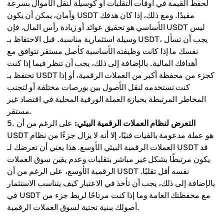
لحفظ القيمة في أوقات التقلبات أو كوسيلة لنقل الأموال بسرعة
وأمان، يمكن أن يكون USDT مفيدًا. ومع ذلك، إذا كان هدفك
الأساسي هو تحقيق عوائد أو زيادة رأس المال، فإن USDT ليس
وسيلة استثمارية مناسبة. قبل الاحتفاظ بـ USDT، يجب أن تسأل
نفسك ما إذا كانت وظيفته الأساسية كأصل مستقر تتوافق مع
أهدافك المالية. بالإضافة إلى ذلك، يجب أن تنظر فيما إذا كنت
تحتفظ بـ USDT كجزء من محفظة أكبر من العملات الرقمية، أو إذا
كنت تستخدمه لنقل الأصول بين بورصات مختلفة أو لتجنب
المخاطر المرتبطة بحيازة العملة الورقية المحلية في اقتصاد غير
مستقر.
التعرض لنظام العملات الرقمية البيئي:
على الرغم من أن
USDT هو عملة مدعومة بالفيات فنيًا، إلا أنه لا يزال جزءًا من نظام
العملات الرقمية البيئي الأوسع. هذا يعني أن تعرضك لـ USDT قد
يكون مرتبطًا بشكل غير مباشر بتقلبات وعدم يقين سوق العملات
الرقمية الأوسع، على الرغم من أن USDT نفسه أقل تقلبًا.
بالإضافة إلى ذلك، يجب أن تأخذ في الاعتبار كيف يتناسب الاستثمار
في USDT مع محفظتك العامة وما إذا كنت مرتاحًا لربط جزء من
أصولك ببنية تحتية لسوق العملات الرقمية.