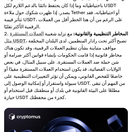
باحتياطياته وما إذا كان يحتفظ دائمًا بالدعم اللازم لكل USDT
يصدر. إذا ظهرت شكوك حول ملاءة Tether أو احتياطياته، فقد
تتأثر قيمة USDT، على الرغم من أن هذا الخطر أقل من العملات
الرقمية الأكثر تقلبًا.
المخاطر التنظيمية والقانونية:
مع تزايد شعبية
العملات المستقرة
، تصبح أكثر تحت رادار المنظمين. لدى البلدان المختلفة
مثل USDT
مواقف متباينة بشأن تنظيم العملات الرقمية، وقد تكون هناك
مخاطر قانونية إذا قامت الحكومات بإنشاء قوانين أكثر صرامة أو
شن حملة ضد العملات المستقرة. على سبيل المثال، في بعض
الولايات القضائية، قد يكون استخدام العملات المستقرة مقيدًا أو
خاضعًا للفحص القانوني، ويمكن أن تؤثر التغييرات التنظيمية على
سيولة واستقرار أو إمكانية الوصول إلى USDT. من المهم أن تبقى
مطلعًا على البيئة القانونية في بلدك أو منطقتك قبل استخدام أو
حيازة USDT كجزء من محفظتك.