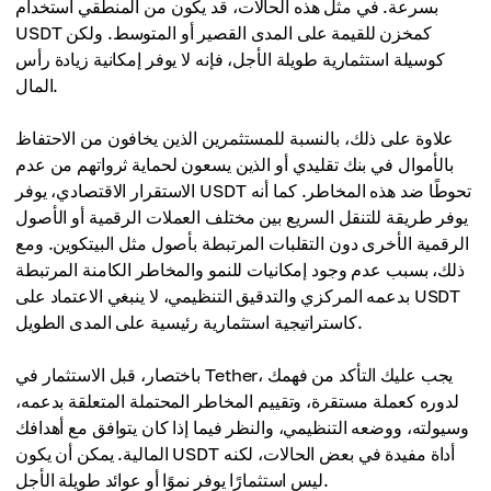
بسرعة. في مثل هذه الحالات، قد يكون من المنطقي استخدام
USDT كمخزن للقيمة على المدى القصير أو المتوسط. ولكن
كوسيلة استثمارية طويلة الأجل، فإنه لا يوفر إمكانية زيادة رأس
المال.
علاوة على ذلك، بالنسبة للمستثمرين الذين يخافون من الاحتفاظ
بالأموال في بنك تقليدي أو الذين يسعون لحماية ثرواتهم من عدم
الاستقرار الاقتصادي، يوفر USDT تحوطًا ضد هذه المخاطر. كما أنه
يوفر طريقة للتنقل السريع بين مختلف العملات الرقمية أو الأصول
الرقمية الأخرى دون التقلبات المرتبطة بأصول مثل البيتكوين. ومع
ذلك، بسبب عدم وجود إمكانيات للنمو والمخاطر الكامنة المرتبطة
بدعمه المركزي والتدقيق التنظيمي، لا ينبغي الاعتماد على USDT
كاستراتيجية استثمارية رئيسية على المدى الطويل.
باختصار، قبل الاستثمار في Tether، يجب عليك التأكد من فهمك
لدوره كعملة مستقرة، وتقييم المخاطر المحتملة المتعلقة بدعمه،
وسيولته، ووضعه التنظيمي، والنظر فيما إذا كان يتوافق مع أهدافك
المالية. يمكن أن يكون USDT أداة مفيدة في بعض الحالات، لكنه
ليس استثمارًا يوفر نموًا أو عوائد طويلة الأجل.