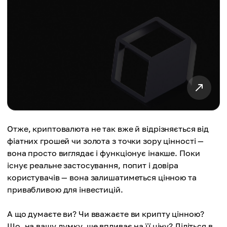
Отже, криптовалюта не так вже й відрізняється від
фіатних грошей чи золота з точки зору цінності —
вона просто виглядає і функціонує інакше. Поки
існує реальне застосування, попит і довіра
користувачів — вона залишатиметься цінною та
привабливою для інвестицій.
А що думаєте ви? Чи вважаєте ви крипту цінною?
Що, на вашу думку, ще впливає на її ціну? Діліться в