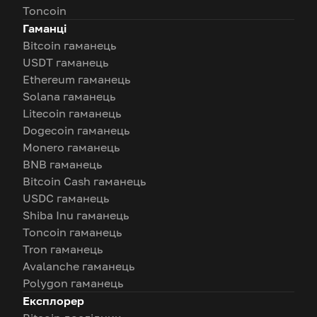
Toncoin
Гаманці
Bitcoin гаманець
USDT гаманець
Ethereum гаманець
Solana гаманець
Litecoin гаманець
Dogecoin гаманець
Monero гаманець
BNB гаманець
Bitcoin Cash гаманець
USDC гаманець
Shiba Inu гаманець
Toncoin гаманець
Tron гаманець
Avalanche гаманець
Polygon гаманець
Експлорер