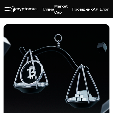
Market
Пляма
Провідник
API
Блог
Cap