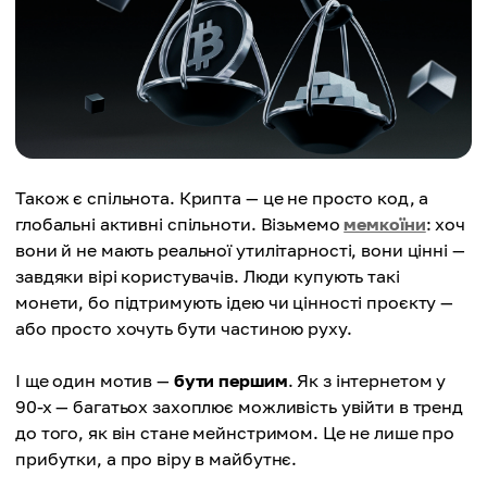
Також є спільнота. Крипта — це не просто код, а
глобальні активні спільноти. Візьмемо
мемкоїни
: хоч
вони й не мають реальної утилітарності, вони цінні —
завдяки вірі користувачів. Люди купують такі
монети, бо підтримують ідею чи цінності проєкту —
або просто хочуть бути частиною руху.
І ще один мотив —
бути першим
. Як з інтернетом у
90-х — багатьох захоплює можливість увійти в тренд
до того, як він стане мейнстримом. Це не лише про
прибутки, а про віру в майбутнє.