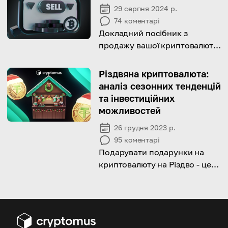
29 серпня 2024 р.
74
коментарі
Докладний посібник з
продажу вашої криптовалюти
на різних платформах
Різдвяна криптовалюта:
аналіз сезонних тенденцій
та інвестиційних
можливостей
26 грудня 2023 р.
95
коментарі
Подарувати подарунки на
криптовалюту на Різдво - це
унікальна та оригінальна ідея,
щоб догодити своїм близьким