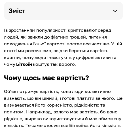
Зміст
Із зростанням популярності криптовалют серед
людей, які звикли до фіатних грошей, питання
походження їхньої вартості постає все частіше. У цій
статті ми розглянемо, звідки береться вартість
крипти, чому люди інвестують у цифрові активи та
чому
Біткоїн
коштує так дорого.
Чому щось має вартість?
Об'єкт отримує вартість, коли люди колективно
визнають, що він цінний, і готові платити за нього. Це
визначається його корисністю, рідкісністю та
попитом. Наприклад, золото має вартість, бо воно
рідкісне, широко використовується й має обмежену
кількість. Те саме стосується
Біткоїна
: його кількість