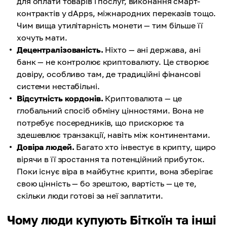
для оплати товарів і послуг, виконання смарт-
контрактів у dApps, міжнародних переказів тощо.
Чим вища утилітарність монети — тим більше її
хочуть мати.
Децентралізованість.
Ніхто — ані держава, ані
банк — не контролює криптовалюту. Це створює
довіру, особливо там, де традиційні фінансові
системи нестабільні.
Відсутність кордонів.
Криптовалюта — це
глобальний спосіб обміну цінностями. Вона не
потребує посередників, що прискорює та
здешевлює транзакції, навіть між континентами.
Довіра людей.
Багато хто інвестує в крипту, щиро
вірячи в її зростання та потенційний прибуток.
Поки існує віра в майбутнє крипти, вона зберігає
свою цінність — бо зрештою, вартість — це те,
скільки люди готові за неї заплатити.
Чому люди купують Біткоїн та інші