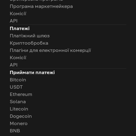
Програма маркетмейкера
Комісії
API
Платежі
Платіжний шлюз
Криптообробка
Плагіни для електронної комерції
Комісії
API
Приймати платежі
Bitcoin
USDT
Ethereum
Solana
Litecoin
Dogecoin
Monero
BNB