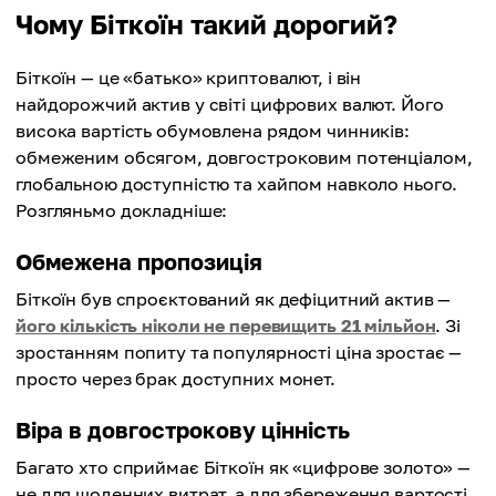
Чому Біткоїн такий дорогий?
Біткоїн — це «батько» криптовалют, і він
найдорожчий актив у світі цифрових валют. Його
висока вартість обумовлена рядом чинників:
обмеженим обсягом, довгостроковим потенціалом,
глобальною доступністю та хайпом навколо нього.
Розгляньмо докладніше:
Обмежена пропозиція
Біткоїн був спроєктований як дефіцитний актив —
його кількість ніколи не перевищить 21 мільйон
. Зі
зростанням попиту та популярності ціна зростає —
просто через брак доступних монет.
Віра в довгострокову цінність
Багато хто сприймає Біткоїн як «цифрове золото» —
не для щоденних витрат, а для збереження вартості.