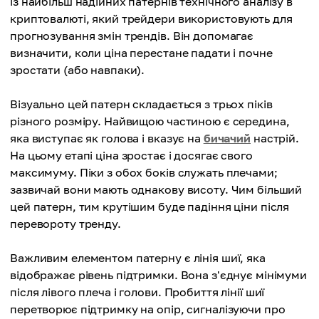
із найбільш надійних патернів технічного аналізу в
криптовалюті, який трейдери використовують для
прогнозування змін трендів. Він допомагає
визначити, коли ціна перестане падати і почне
зростати (або навпаки).
Візуально цей патерн складається з трьох піків
різного розміру. Найвищою частиною є середина,
яка виступає як голова і вказує на
бичачий
настрій.
На цьому етапі ціна зростає і досягає свого
максимуму. Піки з обох боків служать плечами;
зазвичай вони мають однакову висоту. Чим більший
цей патерн, тим крутішим буде падіння ціни після
перевороту тренду.
Важливим елементом патерну є лінія шиї, яка
відображає рівень підтримки. Вона з'єднує мінімуми
після лівого плеча і голови. Пробиття лінії шиї
перетворює підтримку на опір, сигналізуючи про