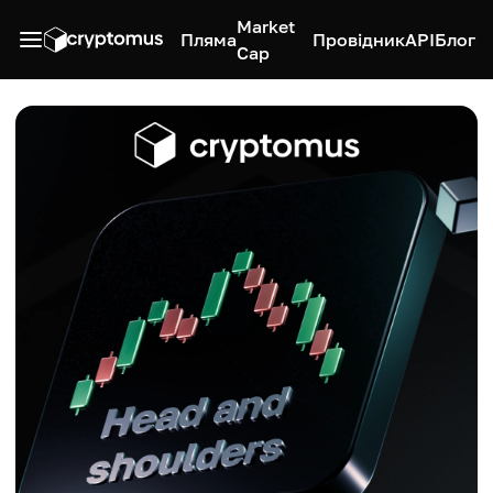
Market
Пляма
Провідник
API
Блог
Cap