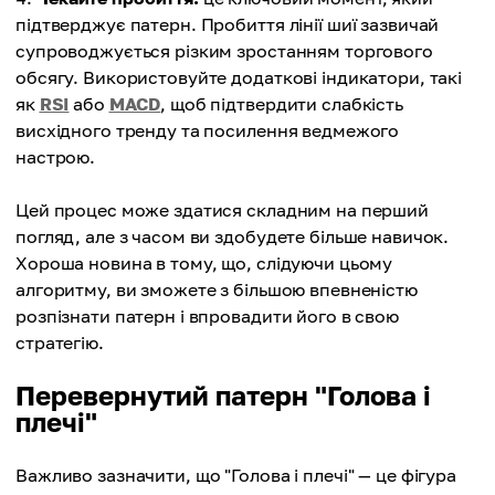
підтверджує патерн. Пробиття лінії шиї зазвичай
супроводжується різким зростанням торгового
обсягу. Використовуйте додаткові індикатори, такі
як
RSI
або
MACD
, щоб підтвердити слабкість
висхідного тренду та посилення ведмежого
настрою.
Цей процес може здатися складним на перший
погляд, але з часом ви здобудете більше навичок.
Хороша новина в тому, що, слідуючи цьому
алгоритму, ви зможете з більшою впевненістю
розпізнати патерн і впровадити його в свою
стратегію.
Перевернутий патерн "Голова і
плечі"
Важливо зазначити, що "Голова і плечі" — це фігура