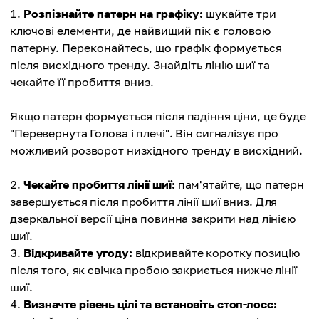
Розпізнайте патерн на графіку:
шукайте три
ключові елементи, де найвищий пік є головою
патерну. Переконайтесь, що графік формується
після висхідного тренду. Знайдіть лінію шиї та
чекайте її пробиття вниз.
Якщо патерн формується після падіння ціни, це буде
"Перевернута Голова і плечі". Він сигналізує про
можливий розворот низхідного тренду в висхідний.
Чекайте пробиття лінії шиї:
пам'ятайте, що патерн
завершується після пробиття лінії шиї вниз. Для
дзеркальної версії ціна повинна закрити над лінією
шиї.
Відкривайте угоду:
відкривайте коротку позицію
після того, як свічка пробою закриється нижче лінії
шиї.
Визначте рівень цілі та встановіть стоп-лосс: