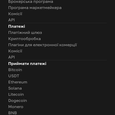
Брокерська програма
Програма маркетмейкера
Комісії
API
Платежі
Платіжний шлюз
Криптообробка
Плагіни для електронної комерції
Комісії
API
Приймати платежі
Bitcoin
USDT
Ethereum
Solana
Litecoin
Dogecoin
Monero
BNB