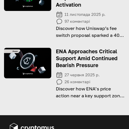
Activation
11 листопада 2025 р.
97
коментарі
Discover how Uniswap’s fee
switch proposal sparked a 40%
UNI rally and could redefine its
tokenomics.
ENA Approaches Critical
Support Amid Continued
Bearish Pressure
27 червня 2025 р.
26
коментарі
Discover how ENA’s price
action near a key support zone
could shape its direction in the
coming weeks.