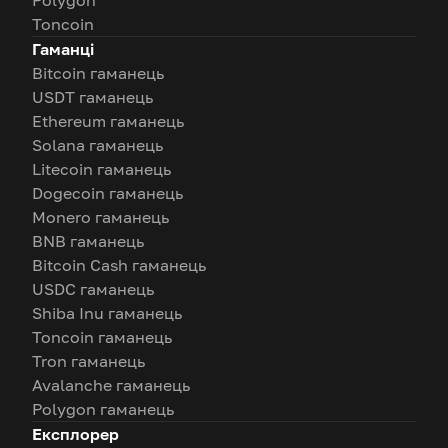
Toncoin
Гаманці
Bitcoin гаманець
USDT гаманець
Ethereum гаманець
Solana гаманець
Litecoin гаманець
Dogecoin гаманець
Monero гаманець
BNB гаманець
Bitcoin Cash гаманець
USDC гаманець
Shiba Inu гаманець
Toncoin гаманець
Tron гаманець
Avalanche гаманець
Polygon гаманець
Експлорер