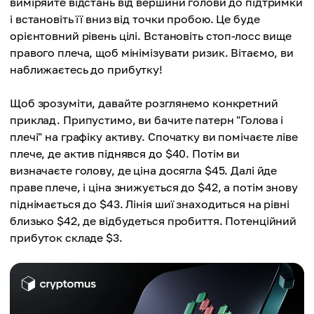
виміряйте відстань від вершини голови до підтримки
і встановіть її вниз від точки пробою. Це буде
орієнтовний рівень цілі. Встановіть стоп-лосс вище
правого плеча, щоб мінімізувати ризик. Вітаємо, ви
наближаєтесь до прибутку!
Щоб зрозуміти, давайте розглянемо конкретний
приклад. Припустимо, ви бачите патерн "Голова і
плечі" на графіку активу. Спочатку ви помічаєте ліве
плече, де актив піднявся до $40. Потім ви
визначаєте голову, де ціна досягла $45. Далі йде
праве плече, і ціна знижується до $42, а потім знову
піднімається до $43. Лінія шиї знаходиться на рівні
близько $42, де відбудеться пробиття. Потенційний
прибуток складе $3.