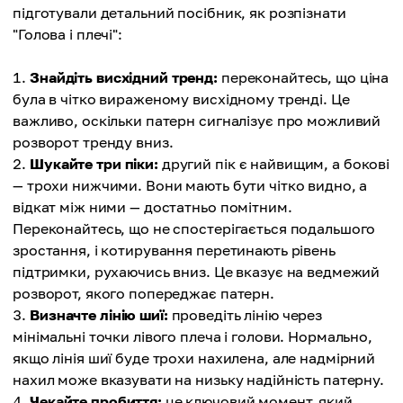
підготували детальний посібник, як розпізнати
"Голова і плечі":
Знайдіть висхідний тренд:
переконайтесь, що ціна
була в чітко вираженому висхідному тренді. Це
важливо, оскільки патерн сигналізує про можливий
розворот тренду вниз.
Шукайте три піки:
другий пік є найвищим, а бокові
— трохи нижчими. Вони мають бути чітко видно, а
відкат між ними — достатньо помітним.
Переконайтесь, що не спостерігається подальшого
зростання, і котирування перетинають рівень
підтримки, рухаючись вниз. Це вказує на ведмежий
розворот, якого попереджає патерн.
Визначте лінію шиї:
проведіть лінію через
мінімальні точки лівого плеча і голови. Нормально,
якщо лінія шиї буде трохи нахилена, але надмірний
нахил може вказувати на низьку надійність патерну.
Чекайте пробиття:
це ключовий момент, який