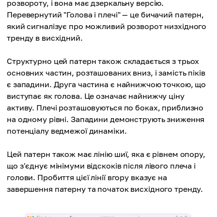
розвороту, і вона має дзеркальну версію.
Перевернутий "Голова і плечі" — це бичачий патерн,
який сигналізує про можливий розворот низхідного
тренду в висхідний.
Структурно цей патерн також складається з трьох
основних частин, розташованих вниз, і замість піків
є западини. Друга частина є найнижчою точкою, що
виступає як голова. Це означає найнижчу ціну
активу. Плечі розташовуються по боках, приблизно
на одному рівні. Западини демонструють зниження
потенціалу ведмежої динаміки.
Цей патерн також має лінію шиї, яка є рівнем опору,
що з'єднує мінімуми відскоків після лівого плеча і
голови. Пробиття цієї лінії вгору вказує на
завершення патерну та початок висхідного тренду.