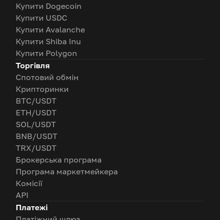
Купити Dogecoin
Купити USDC
Купити Avalanche
Купити Shiba Inu
Купити Polygon
Торгівля
Спотовий обмін
Крипторинки
BTC/USDT
ETH/USDT
SOL/USDT
BNB/USDT
TRX/USDT
Брокерська програма
Програма маркетмейкера
Комісії
API
Платежі
Платіжний шлюз