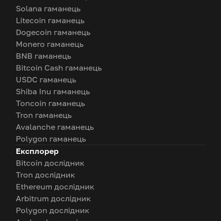
Solana гаманець
Litecoin гаманець
Dogecoin гаманець
Monero гаманець
BNB гаманець
Bitcoin Cash гаманець
USDC гаманець
Shiba Inu гаманець
Toncoin гаманець
Tron гаманець
Avalanche гаманець
Polygon гаманець
Експлорер
Bitcoin дослідник
Tron дослідник
Ethereum дослідник
Arbitrum дослідник
Polygon дослідник