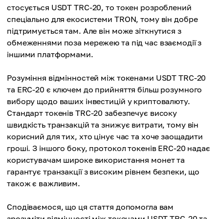
стосується USDT TRC-20, то токен розроблений
спеціально для екосистеми TRON, тому він добре
підтримується там. Але він може зіткнутися з
обмеженнями поза мережею та під час взаємодії з
іншими платформами.
Розуміння відмінностей між токенами USDT TRC-20
та ERC-20 є ключем до прийняття більш розумного
вибору щодо ваших інвестицій у криптовалюту.
Стандарт токенів TRC-20 забезпечує високу
швидкість транзакцій та знижує витрати, тому він
корисний для тих, хто цінує час та хоче заощадити
гроші. З іншого боку, протокол токенів ERC-20 надає
користувачам широке використання монет та
гарантує транзакції з високим рівнем безпеки, що
також є важливим.
Сподіваємося, що ця стаття допомогла вам
зрозуміти відмінності між токенами USDT TRC-20 та