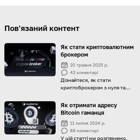
Пов'язаний контент
Як стати криптовалютним
брокером
20 травня 2025 р.
42
коментарі
Дізнайтеся, як стати
криптоброкером з нуля та
отримувати прибуток у
швидкозростаючому світі
Як отримати адресу
цифрових активів.
Bitcoin гаманця
11 липня 2024 р.
88
коментарі
У цій статті ми розглянемо,