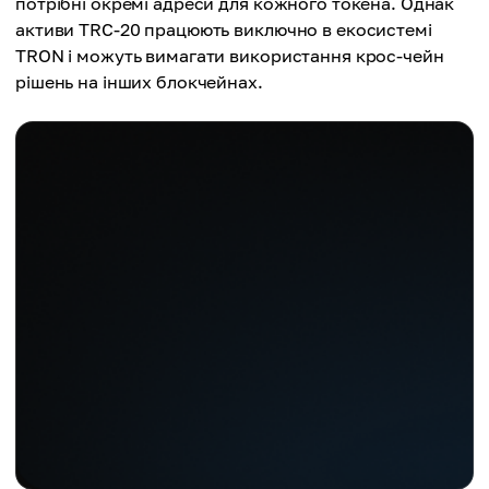
потрібні окремі адреси для кожного токена. Однак
активи TRC-20 працюють виключно в екосистемі
TRON і можуть вимагати використання крос-чейн
рішень на інших блокчейнах.