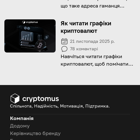
що таке адреса гаманця
Bitcoin і як ви можете її
отримати.
Як читати графіки
криптовалют
21 листопада 2025 р.
78
коментарі
Навчіться читати графіки
криптовалют, щоб помічати
тенденції, аналізувати рух цін
і приймати обґрунтовані
інвестиційні рішення.
Спільнота, Надійність, Мотивація, Підтримка.
Компанія
Додому
Керівництво бренду