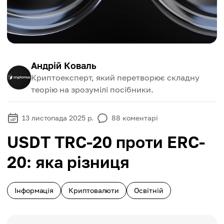
Андрій Коваль
Криптоексперт, який перетворює складну
теорію на зрозумілі посібники.
13 листопада 2025 р.
88
коментарі
USDT TRC-20 проти ERC-
20: яка різниця
Інформація
Криптовалюти
Освітній