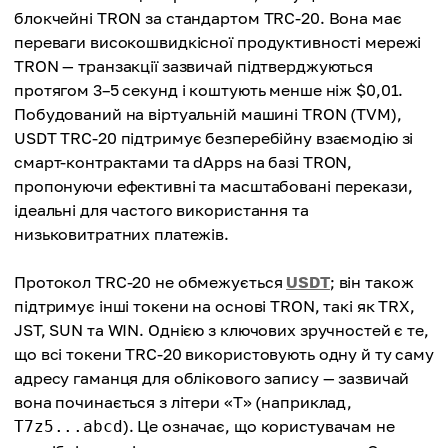
блокчейні TRON за стандартом TRC-20. Вона має
переваги високошвидкісної продуктивності мережі
TRON — транзакції зазвичай підтверджуються
протягом 3–5 секунд і коштують менше ніж $0,01.
Побудований на віртуальній машині TRON (TVM),
USDT TRC-20 підтримує безперебійну взаємодію зі
смарт-контрактами та dApps на базі TRON,
пропонуючи ефективні та масштабовані перекази,
ідеальні для частого використання та
низьковитратних платежів.
Протокол TRC-20 не обмежується
USDT
; він також
підтримує інші токени на основі TRON, такі як TRX,
JST, SUN та WIN. Однією з ключових зручностей є те,
що всі токени TRC-20 використовують одну й ту саму
адресу гаманця для облікового запису — зазвичай
вона починається з літери «T» (наприклад,
). Це означає, що користувачам не
T7z5...abcd