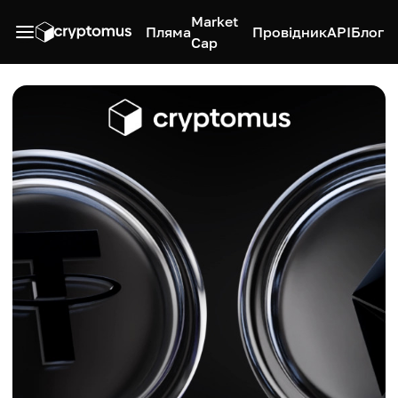
Market
Пляма
Провідник
API
Блог
Cap