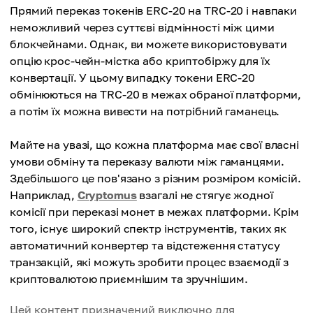
Прямий переказ токенів ERC-20 на TRC-20 і навпаки
неможливий через суттєві відмінності між цими
блокчейнами. Однак, ви можете використовувати
опцію крос-чейн-містка або криптобіржу для їх
конвертації. У цьому випадку токени ERC-20
обмінюються на TRC-20 в межах обраної платформи,
а потім їх можна вивести на потрібний гаманець.
Майте на увазі, що кожна платформа має свої власні
умови обміну та переказу валюти між гаманцями.
Здебільшого це пов'язано з різним розміром комісій.
Наприклад,
Cryptomus
взагалі не стягує жодної
комісії при переказі монет в межах платформи. Крім
того, існує широкий спектр інструментів, таких як
автоматичний конвертер та відстеження статусу
транзакцій, які можуть зробити процес взаємодії з
криптовалютою приємнішим та зручнішим.
Цей контент призначений виключно для