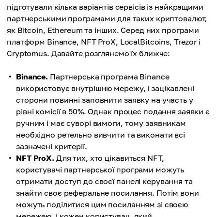
підготували кілька варіантів сервісів із найкращими
партнерськими програмами для таких криптовалют,
як Bitcoin, Ethereum та інших. Серед них програми
платформ Binance, NFT ProX, LocalBitcoins, Trezor і
Cryptomus. Давайте розглянемо їх ближче:
Binance.
Партнерська програма Binance
використовує внутрішню мережу, і зацікавлені
сторони повинні заповнити заявку на участь у
рівні комісії в 50%. Однак процес подання заявки є
ручним і має суворі вимоги, тому заявникам
необхідно ретельно вивчити та виконати всі
зазначені критерії.
NFT ProX.
Для тих, хто цікавиться NFT,
користувачі партнерської програми можуть
отримати доступ до своєї панелі керування та
знайти своє реферальне посилання. Потім вони
можуть поділитися цим посиланням зі своєю
мережею, і кожен користувач, який