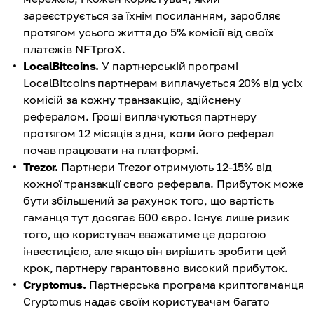
зареєструється за їхнім посиланням, заробляє
протягом усього життя до 5% комісії від своїх
платежів NFTproX.
LocalBitcoins.
У партнерській програмі
LocalBitcoins партнерам виплачується 20% від усіх
комісій за кожну транзакцію, здійснену
рефералом. Гроші виплачуються партнеру
протягом 12 місяців з дня, коли його реферал
почав працювати на платформі.
Trezor.
Партнери Trezor отримують 12-15% від
кожної транзакції свого реферала. Прибуток може
бути збільшений за рахунок того, що вартість
гаманця тут досягає 600 євро. Існує лише ризик
того, що користувач вважатиме це дорогою
інвестицією, але якщо він вирішить зробити цей
крок, партнеру гарантовано високий прибуток.
Cryptomus.
Партнерська програма криптогаманця
Cryptomus надає своїм користувачам багато