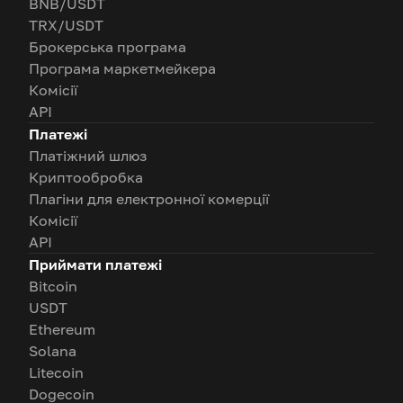
BNB/USDT
TRX/USDT
Брокерська програма
Програма маркетмейкера
Комісії
API
Платежі
Платіжний шлюз
Криптообробка
Плагіни для електронної комерції
Комісії
API
Приймати платежі
Bitcoin
USDT
Ethereum
Solana
Litecoin
Dogecoin