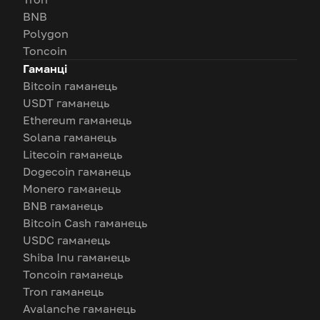
BNB
Polygon
Toncoin
Гаманці
Bitcoin гаманець
USDT гаманець
Ethereum гаманець
Solana гаманець
Litecoin гаманець
Dogecoin гаманець
Monero гаманець
BNB гаманець
Bitcoin Cash гаманець
USDC гаманець
Shiba Inu гаманець
Toncoin гаманець
Tron гаманець
Avalanche гаманець