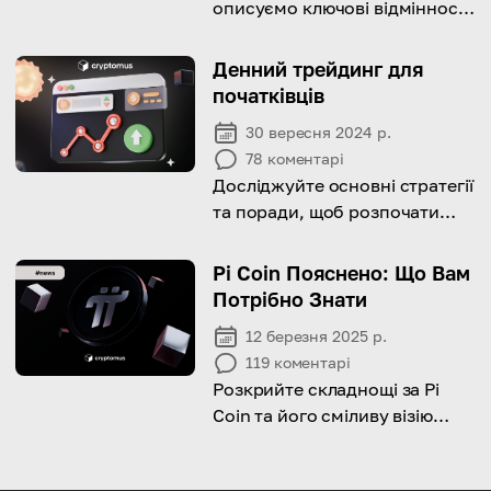
описуємо ключові відмінності
між CEX та DEX і допомагаємо
вам вибрати, яку з них
Денний трейдинг для
використовувати!
початківців
30 вересня 2024 р.
78
коментарі
Досліджуйте основні стратегії
та поради, щоб розпочати
успішний денний трейдинг
криптовалютами для
Pi Coin Пояснено: Що Вам
новачків.
Потрібно Знати
12 березня 2025 р.
119
коментарі
Розкрийте складнощі за Pi
Coin та його сміливу візію
децентралізованого
мобільного майнінгу!