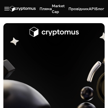
Market
Пляма
Провідник
API
Блог
Cap