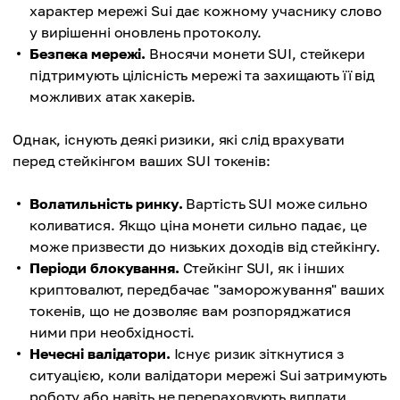
характер мережі Sui дає кожному учаснику слово
у вирішенні оновлень протоколу.
Безпека мережі.
Вносячи монети SUI, стейкери
підтримують цілісність мережі та захищають її від
можливих атак хакерів.
Однак, існують деякі ризики, які слід врахувати
перед стейкінгом ваших SUI токенів:
Волатильність ринку.
Вартість SUI може сильно
коливатися. Якщо ціна монети сильно падає, це
може призвести до низьких доходів від стейкінгу.
Періоди блокування.
Стейкінг SUI, як і інших
криптовалют, передбачає "заморожування" ваших
токенів, що не дозволяє вам розпоряджатися
ними при необхідності.
Нечесні валідатори.
Існує ризик зіткнутися з
ситуацією, коли валідатори мережі Sui затримують
роботу або навіть не перераховують виплати