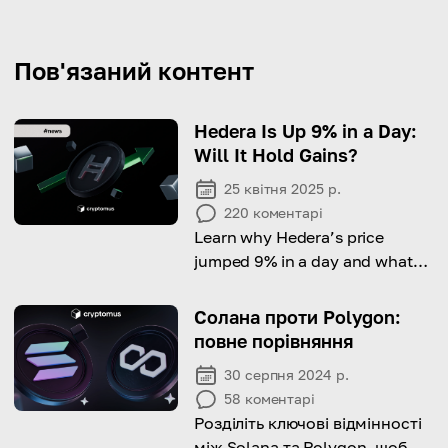
Пов'язаний контент
Hedera Is Up 9% in a Day:
Will It Hold Gains?
25 квітня 2025 р.
220
коментарі
Learn why Hedera’s price
jumped 9% in a day and what
traders are watching next.
Солана проти Polygon:
повне порівняння
30 серпня 2024 р.
58
коментарі
Розділіть ключові відмінності
між Solana та Polygon, щоб