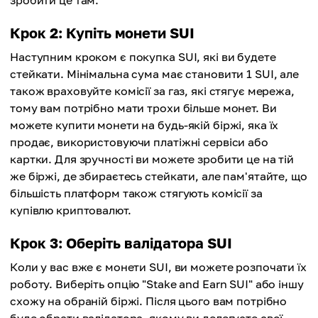
зробити це там.
Крок 2: Купіть монети SUI
Наступним кроком є покупка SUI, які ви будете
стейкати. Мінімальна сума має становити 1 SUI, але
також враховуйте комісії за газ, які стягує мережа,
тому вам потрібно мати трохи більше монет. Ви
можете купити монети на будь-якій біржі, яка їх
продає, використовуючи платіжні сервіси або
картки. Для зручності ви можете зробити це на тій
же біржі, де збираєтесь стейкати, але пам'ятайте, що
більшість платформ також стягують комісії за
купівлю криптовалют.
Крок 3: Оберіть валідатора SUI
Коли у вас вже є монети SUI, ви можете розпочати їх
роботу. Виберіть опцію "Stake and Earn SUI" або іншу
схожу на обраній біржі. Після цього вам потрібно