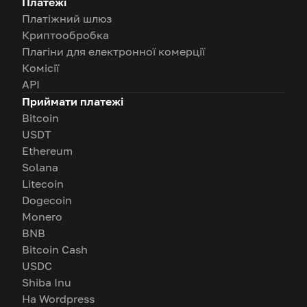
Платежі
Платіжний шлюз
Криптообробка
Плагіни для електронної комерції
Комісії
API
Приймати платежі
Bitcoin
USDT
Ethereum
Solana
Litecoin
Dogecoin
Monero
BNB
Bitcoin Cash
USDC
Shiba Inu
На Wordpress