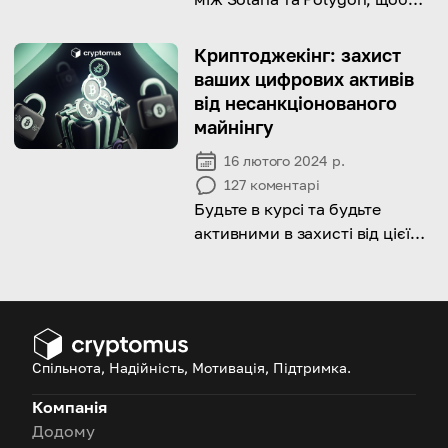
допомогти вам зрозуміти, яка
блокчейн-платформа
Криптоджекінг: захист
найкраще відповідає вашим
ваших цифрових активів
потребам.
від несанкціонованого
майнінгу
16 лютого 2024 р.
127
коментарі
Будьте в курсі та будьте
активними в захисті від цієї
нової кіберзагрози разом з
нами
Спільнота, Надійність, Мотивація, Підтримка.
Компанія
Додому