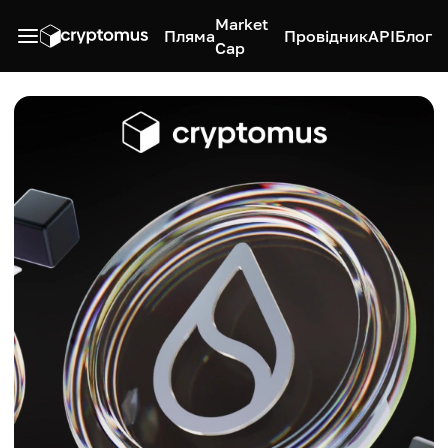
Market
Пляма
Провідник
API
Блог
Cap