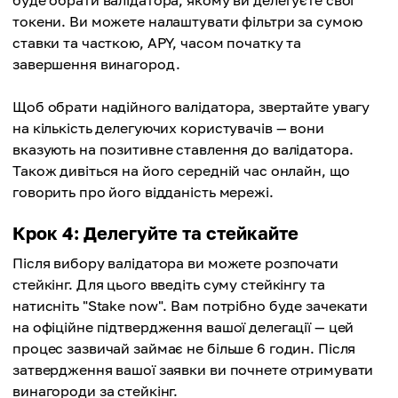
буде обрати валідатора, якому ви делегуєте свої
токени. Ви можете налаштувати фільтри за сумою
ставки та часткою, APY, часом початку та
завершення винагород.
Щоб обрати надійного валідатора, звертайте увагу
на кількість делегуючих користувачів — вони
вказують на позитивне ставлення до валідатора.
Також дивіться на його середній час онлайн, що
говорить про його відданість мережі.
Крок 4: Делегуйте та стейкайте
Після вибору валідатора ви можете розпочати
стейкінг. Для цього введіть суму стейкінгу та
натисніть "Stake now". Вам потрібно буде зачекати
на офіційне підтвердження вашої делегації — цей
процес зазвичай займає не більше 6 годин. Після
затвердження вашої заявки ви почнете отримувати
винагороди за стейкінг.