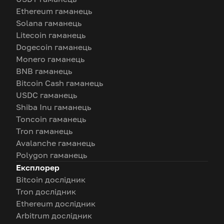
Ethereum гаманець
Solana гаманець
Litecoin гаманець
Dogecoin гаманець
Monero гаманець
BNB гаманець
Bitcoin Cash гаманець
USDC гаманець
Shiba Inu гаманець
Toncoin гаманець
Tron гаманець
Avalanche гаманець
Polygon гаманець
Експлорер
Bitcoin дослідник
Tron дослідник
Ethereum дослідник
Arbitrum дослідник