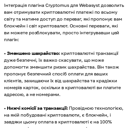
Інтеграція плагіна Cryptomus для Webasyst дозволить
вам отримувати криптовалютні платежі по всьому
світу та матиме доступ до переваг, які пропонує вам
блокчейн і світ криптовалют. Основні переваги, які
ви можете розблокувати, просто інтегрувавши цей
плагін:
•
Зменшено шахрайство:
криптовалютні транзакції
дуже безпечні, їх важко скасувати, що може
допомогти зменшити ризик шахрайства. Він також
пропонує безпечний спосіб оплати для ваших
клієнтів, захищаючи їх від шахрайства та крадіжки
номерів карток, оскільки в криптовалюті ви платите
адресою, а не номерами.
•
Нижчі комісії за транзакції:
Провідною технологією,
на якій побудовані криптовалюти, є блокчейн, і
завдяки цьому оплата в криптовалюті є на 100%