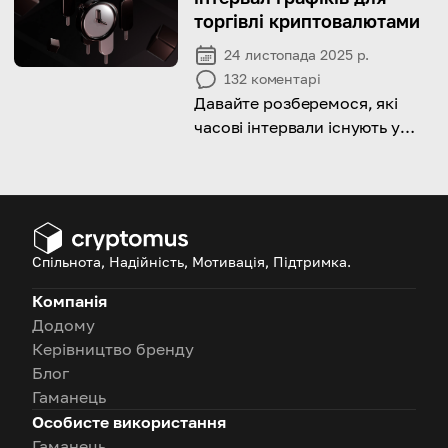
торгівлі криптовалютами
24 листопада 2025 р.
132
коментарі
Давайте розберемося, які
часові інтервали існують у
торгівлі криптовалютами та
який із них є найкращим
вибором.
Спільнота, Надійність, Мотивація, Підтримка.
Компанія
Додому
Керівництво бренду
Блог
Гаманець
Особисте використання
Гаманець