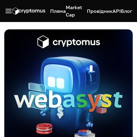
Market
Пляма
Провідник
API
Блог
Cap