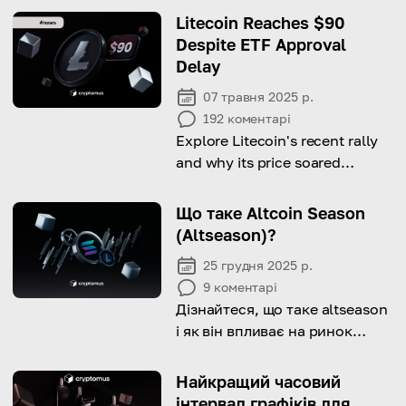
Litecoin Reaches $90
Despite ETF Approval
Delay
07 травня 2025 р.
192
коментарі
Explore Litecoin's recent rally
and why its price soared
despite the delay in ETF
approval.
Що таке Altcoin Season
(Altseason)?
25 грудня 2025 р.
9
коментарі
Дізнайтеся, що таке altseason
і як він впливає на ринок
криптовалют.
Найкращий часовий
інтервал графіків для