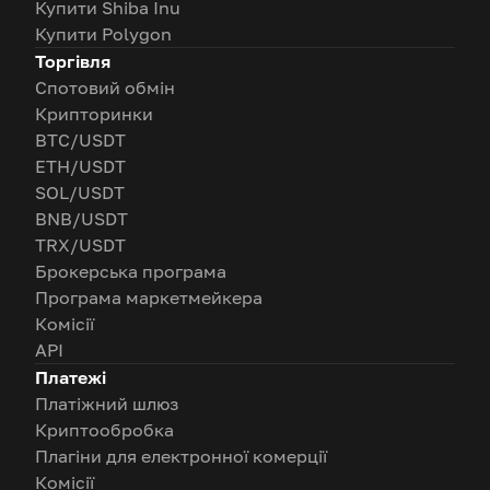
Купити Shiba Inu
Купити Polygon
Торгівля
Спотовий обмін
Крипторинки
BTC/USDT
ETH/USDT
SOL/USDT
BNB/USDT
TRX/USDT
Брокерська програма
Програма маркетмейкера
Комісії
API
Платежі
Платіжний шлюз
Криптообробка
Плагіни для електронної комерції
Комісії