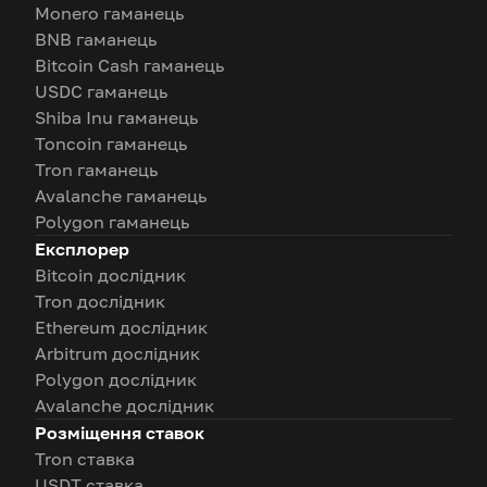
Monero гаманець
BNB гаманець
Bitcoin Cash гаманець
USDC гаманець
Shiba Inu гаманець
Toncoin гаманець
Tron гаманець
Avalanche гаманець
Polygon гаманець
Експлорер
Bitcoin дослідник
Tron дослідник
Ethereum дослідник
Arbitrum дослідник
Polygon дослідник
Avalanche дослідник
Розміщення ставок
Tron ставка
USDT ставка