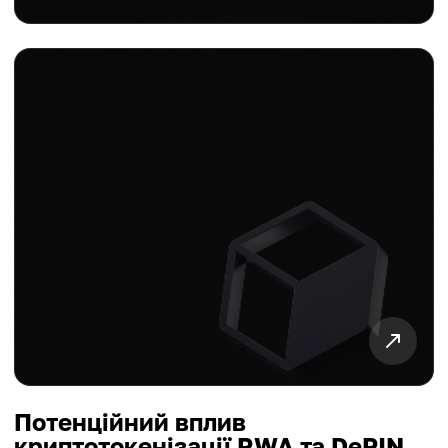
Потенційний вплив
криптотокенізації RWA та DePIN