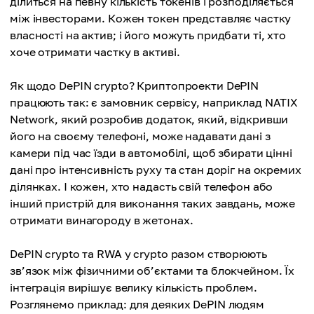
ділиться на певну кількість токенів і розподіляється
між інвесторами. Кожен токен представляє частку
власності на актив; і його можуть придбати ті, хто
хоче отримати частку в активі.
Як щодо DePIN crypto? Криптопроекти DePIN
працюють так: є замовник сервісу, наприклад NATIX
Network, який розробив додаток, який, відкривши
його на своєму телефоні, може надавати дані з
камери під час їзди в автомобілі, щоб збирати цінні
дані про інтенсивність руху та стан доріг на окремих
ділянках. І кожен, хто надасть свій телефон або
інший пристрій для виконання таких завдань, може
отримати винагороду в жетонах.
DePIN crypto та RWA у crypto разом створюють
зв’язок між фізичними об’єктами та блокчейном. Їх
інтеграція вирішує велику кількість проблем.
Розглянемо приклад: для деяких DePIN людям