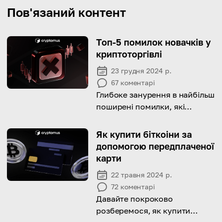
Пов'язаний контент
Топ-5 помилок новачків у
криптоторгівлі
23 грудня 2024 р.
67
коментарі
Глибоке занурення в найбільш
поширені помилки, які
можуть зробити початківці у
криптоторгівлі, а також
Як купити біткоіни за
поради, як їх уникнути
допомогою передплаченої
карти
22 травня 2024 р.
72
коментарі
Давайте покроково
розберемося, як купити