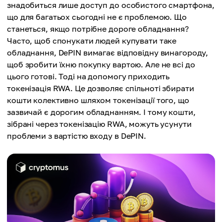
знадобиться лише доступ до особистого смартфона,
що для багатьох сьогодні не є проблемою. Що
станеться, якщо потрібне дороге обладнання?
Часто, щоб спонукати людей купувати таке
обладнання, DePIN вимагає відповідну винагороду,
щоб зробити їхню покупку вартою. Але не всі до
цього готові. Тоді на допомогу приходить
токенізація RWA. Це дозволяє спільноті збирати
кошти колективно шляхом токенізації того, що
зазвичай є дорогим обладнанням. І тому кошти,
зібрані через токенізацію RWA, можуть усунути
проблеми з вартістю входу в DePIN.