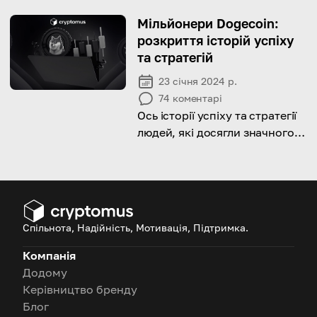
біткоіни за допомогою
передплаченої карти!
Мільйонери Dogecoin:
розкриття історій успіху
та стратегій
23 січня 2024 р.
74
коментарі
Ось історії успіху та стратегії
людей, які досягли значного
багатства за допомогою
Dogecoin
Спільнота, Надійність, Мотивація, Підтримка.
Компанія
Додому
Керівництво бренду
Блог