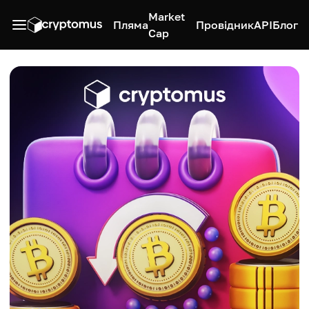
Market
Пляма
Провідник
API
Блог
Cap