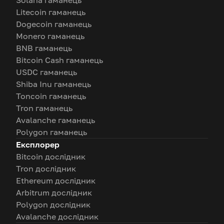
Solana гаманець
Litecoin гаманець
Dogecoin гаманець
Monero гаманець
BNB гаманець
Bitcoin Cash гаманець
USDC гаманець
Shiba Inu гаманець
Toncoin гаманець
Tron гаманець
Avalanche гаманець
Polygon гаманець
Експлорер
Bitcoin дослідник
Tron дослідник
Ethereum дослідник
Arbitrum дослідник
Polygon дослідник
Avalanche дослідник