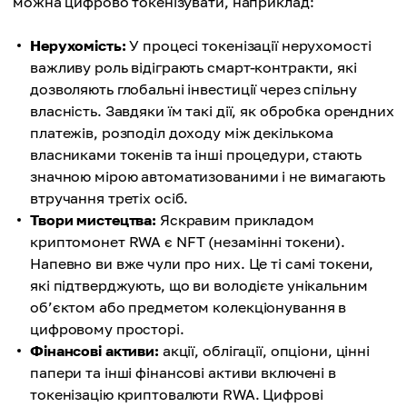
можна цифрово токенізувати, наприклад:
Нерухомість:
У процесі токенізації нерухомості
важливу роль відіграють смарт-контракти, які
дозволяють глобальні інвестиції через спільну
власність. Завдяки їм такі дії, як обробка орендних
платежів, розподіл доходу між декількома
власниками токенів та інші процедури, стають
значною мірою автоматизованими і не вимагають
втручання третіх осіб.
Твори мистецтва:
Яскравим прикладом
криптомонет RWA є NFT (незамінні токени).
Напевно ви вже чули про них. Це ті самі токени,
які підтверджують, що ви володієте унікальним
об’єктом або предметом колекціонування в
цифровому просторі.
Фінансові активи:
акції, облігації, опціони, цінні
папери та інші фінансові активи включені в
токенізацію криптовалюти RWA. Цифрові