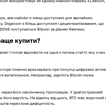
ecoin використовує об'єднану майнінг-мережу з Litecoin,
еки, але майнінг є менш доступним для звичайних
у, Dogecoin є більш доступним і децентралізованим, що
DOGE поступається Bitcoin за рівнем безпеки.
краще купити?
т і готові відповісти на одне з питань статті: яку з них
естори повинні враховувати при покупці цифрових активі
я волатильною. Наприклад, вартість Bitcoin може
 через його нескінченну пропозицію. У довгостроковій
його вартість. На відміну від цього, BTC має жорсткий л
штів через їхню дефіцитність.