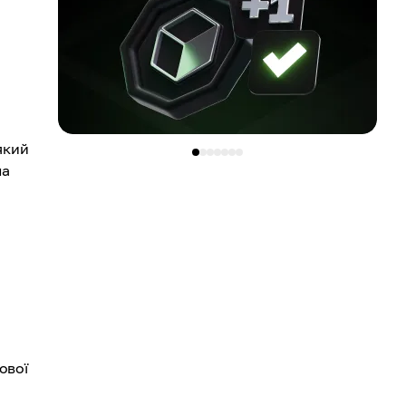
який
ла
ової