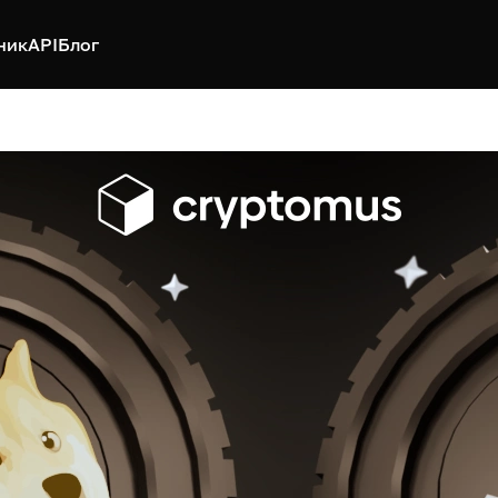
ник
API
Блог