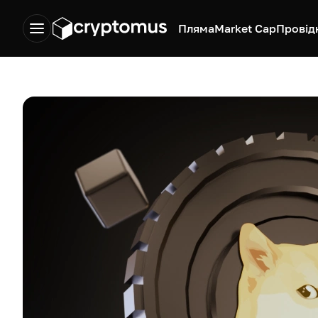
Пляма
Market Cap
Провід