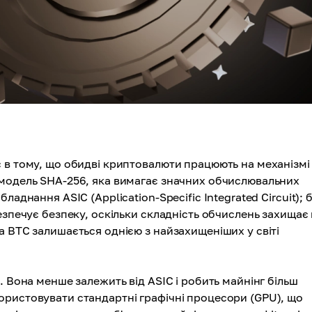
 в тому, що обидві криптовалюти працюють на механізмі
 модель SHA-256, яка вимагає значних обчислювальних
аднання ASIC (Application-Specific Integrated Circuit); 
езпечує безпеку, оскільки складність обчислень захищає 
а BTC залишається однією з найзахищеніших у світі
. Вона менше залежить від ASIC і робить майнінг більш
ористовувати стандартні графічні процесори (GPU), що