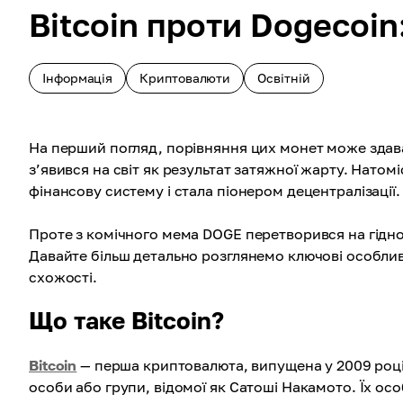
Bitcoin проти Dogecoi
Інформація
Криптовалюти
Освітній
На перший погляд, порівняння цих монет може здав
з’явився на світ як результат затяжної жарту. Нато
фінансову систему і стала піонером децентралізації.
Проте з комічного мема DOGE перетворився на гідног
Давайте більш детально розглянемо ключові особливо
схожості.
Що таке Bitcoin?
Bitcoin
— перша криптовалюта, випущена у 2009 році.
особи або групи, відомої як Сатоші Накамото. Їх ос