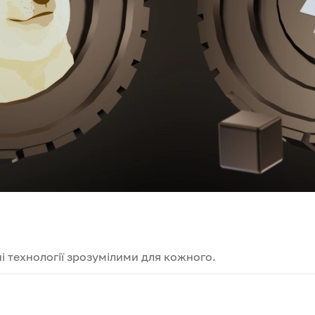
і технології зрозумілими для кожного.