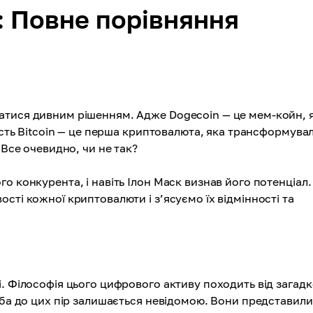
n: Повне порівняння
атися дивним рішенням. Адже Dogecoin — це мем-койн, 
мість Bitcoin — це перша криптовалюта, яка трансформува
 Все очевидно, чи не так?
о конкурента, і навіть Ілон Маск визнав його потенціал.
сті кожної криптовалюти і з’ясуємо їх відмінності та
 Філософія цього цифрового активу походить від загадк
оба до цих пір залишається невідомою. Вони представили