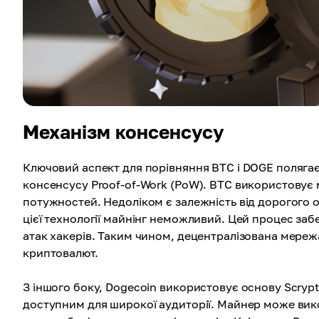
Механізм консенсусу
Ключовий аспект для порівняння BTC і DOGE полягає
консенсусу Proof-of-Work (PoW). BTC використовує
потужностей. Недоліком є залежність від дорогого обл
цієї технології майнінг неможливий. Цей процес заб
атак хакерів. Таким чином, децентралізована мереж
криптовалют.
З іншого боку, Dogecoin використовує основу Scrypt
доступним для широкої аудиторії. Майнер може вик