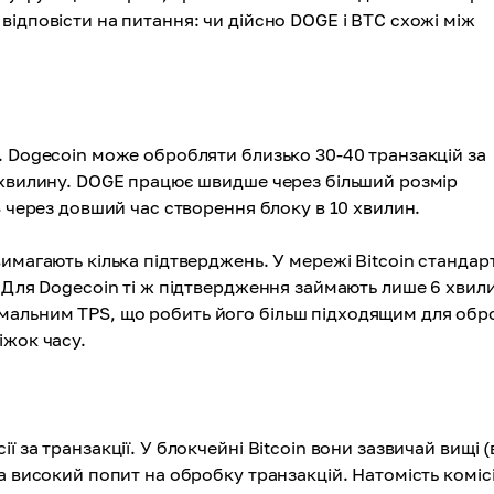
ідповісти на питання: чи дійсно DOGE і BTC схожі між
. Dogecoin може обробляти близько 30-40 транзакцій за
 хвилину. DOGE працює швидше через більший розмір
S через довший час створення блоку в 10 хвилин.
имагають кілька підтверджень. У мережі Bitcoin стандар
 Для Dogecoin ті ж підтвердження займають лише 6 хвил
мальним TPS, що робить його більш підходящим для обр
іжок часу.
за транзакції. У блокчейні Bitcoin вони зазвичай вищі (в
а високий попит на обробку транзакцій. Натомість комісі