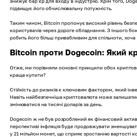
знижує бар'єр для входу в індустрію. Крім того, Dog
підвищує його обчислювальну потужність.
Таким чином, Bitcoin пропонує високий рівень безп
користувачів через дороге обладнання. З іншого бок
робить його більш привабливим для спільноти, хоча 
Bitcoin проти Dogecoin: Який 
Отже, ми порівняли основні принципи обох криптовалю
краще купити?
Стійкість до ризиків є ключовим фактором, який інв
Навіть найбезпечніша криптовалюта може залишатис
змінюватися на тисячі доларів за день.
Dogecoin ж не був розроблений як фінансовий актив
перспективі інфляція буде продовжувати зменшувати 
у 21 мільйон монет, що сприяє зростанню вартості ко