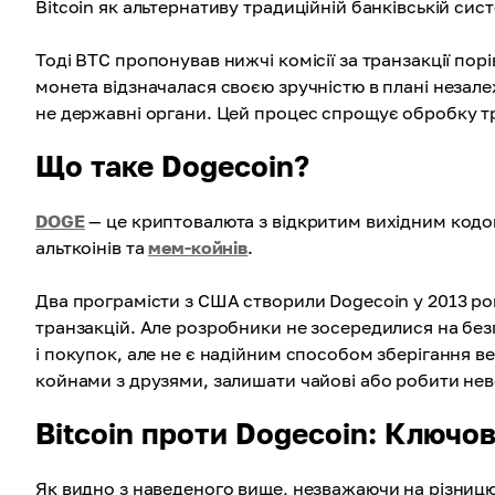
Bitcoin як альтернативу традиційній банківській сист
Тоді BTC пропонував нижчі комісії за транзакції по
монета відзначалася своєю зручністю в плані незале
не державні органи. Цей процес спрощує обробку тр
Що таке Dogecoin?
DOGE
— це криптовалюта з відкритим вихідним кодом
альткоінів та
мем-койнів
.
Два програмісти з США створили Dogecoin у 2013 ро
транзакцій. Але розробники не зосередилися на бе
і покупок, але не є надійним способом зберігання 
койнами з друзями, залишати чайові або робити нев
Bitcoin проти Dogecoin: Ключов
Як видно з наведеного вище, незважаючи на різницю