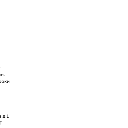
т
ин.
обки
ід 1
ї