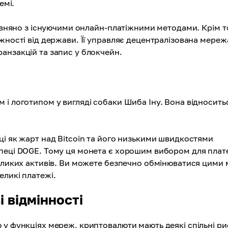
емі.
рівняно з існуючими онлайн-платіжними методами. Крім т
жності від держави. Її управляє децентралізована мережа
анзакцій та запис у блокчейн.
 і логотипом у вигляді собаки Шиба Іну. Вона відносить
ці як жарт над Bitcoin та його низькими швидкостями
зпеці DOGE. Тому ця монета є хорошим вибором для плат
великих активів. Ви можете безпечно обмінюватися цими 
еликі платежі.
і відмінності
 у функціях мереж, криптовалюти мають деякі спільні ри