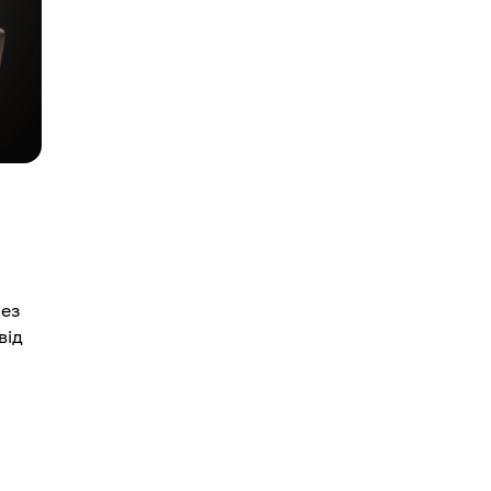
без
від