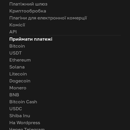
Платіжний шлюз
Криптообробка
Плагіни для електронної комерції
Комісії
API
Приймати платежі
Bitcoin
USDT
Ethereum
Solana
Litecoin
Dogecoin
Monero
BNB
Bitcoin Cash
USDC
Shiba Inu
На Wordpress
Через Telegram