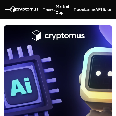
Market
Пляма
Провідник
API
Блог
Cap