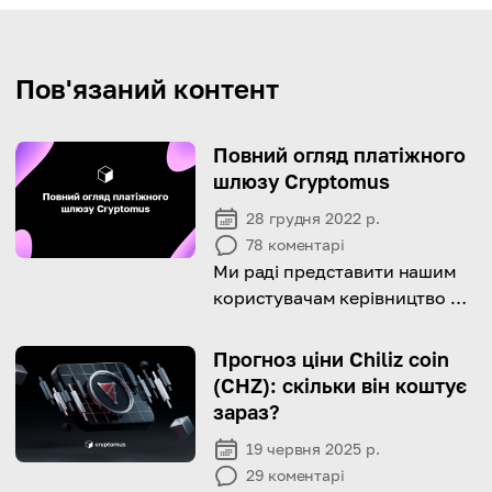
Пов'язаний контент
Повний огляд платіжного
шлюзу Cryptomus
28 грудня 2022 р.
78
коментарі
Ми раді представити нашим
користувачам керівництво по
використанню
криптовалютного платіжного
Прогноз ціни Chiliz coin
шлюзу Cryptomus.
(CHZ): скільки він коштує
зараз?
19 червня 2025 р.
29
коментарі