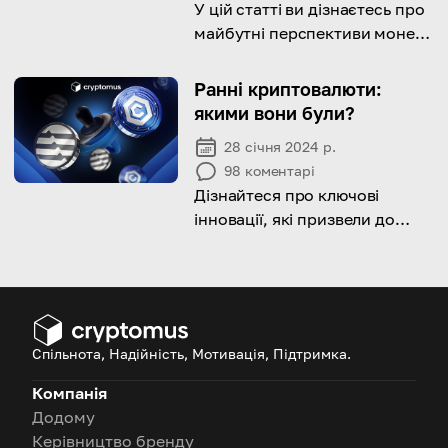
У цій статті ви дізнаєтесь про
майбутні перспективи монети
Chiliz та її змінну роль в
блокчейні.
Ранні криптовалюти:
якими вони були?
28 січня 2024 р.
98
коментарі
Дізнайтеся про ключові
інновації, які призвели до
створення першої у світі
криптовалюти
Спільнота, Надійність, Мотивація, Підтримка.
Компанія
Додому
Керівництво бренду