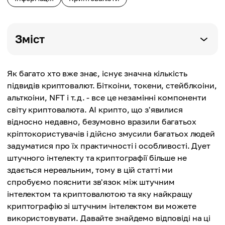
Зміст
Як багато хто вже знає, існує значна кількість
підвидів криптовалют. Біткоіни, токени, стейблкоіни,
альткоіни, NFT і т.д. - все це незамінні компоненти
світу криптовалюта. AI крипто, що з'явилися
відносно недавно, безумовно вразили багатьох
кріптокористувачів і дійсно змусили багатьох людей
задуматися про їх практичності і особливості. Дует
штучного інтелекту та криптографії більше не
здається нереальним, тому в цій статті ми
спробуємо пояснити зв'язок між штучним
інтелектом та криптовалютою та яку найкращу
криптографію зі штучним інтелектом ви можете
використовувати. Давайте знайдемо відповіді на ці