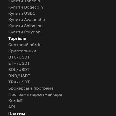
Купити Toncoin
Купити Dogecoin
Купити USDC
Купити Avalanche
Купити Shiba Inu
Купити Polygon
Торгівля
Спотовий обмін
Крипторинки
BTC/USDT
ETH/USDT
SOL/USDT
BNB/USDT
TRX/USDT
Брокерська програма
Програма маркетмейкера
Комісії
API
Платежі