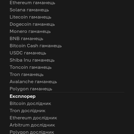
Ethereum гаманець
Solana гаманець
Litecoin гаманець
Dogecoin гаманець
Monero гаманець
BNB гаманець
Bitcoin Cash гаманець
USDC гаманець
Shiba Inu гаманець
Toncoin гаманець
Tron гаманець
Avalanche гаманець
Polygon гаманець
Експлорер
Bitcoin дослідник
Tron дослідник
Ethereum дослідник
Arbitrum дослідник
Polygon дослідник