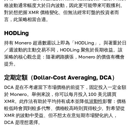
格波動通常幅度大於日內波動，因此更可能帶來可觀獲利。
對於想把握 XMR 價格變化、但無法經常盯盤的投資者而
言，此策略相當合適。
HODLing
持有 Monero 超過數週以上即為「HODLing」。與著重於日
／週波動的主動交易不同，HODLing 聚焦於長期收益。該
策略的核心觀念是：隨著網路擴張，Monero 的價值有機會
提升。
定期定額（Dollar-Cost Averaging, DCA）
DCA 是在不考慮當下市場價格的前提下，固定投入一定金額
於 Monero。舉例來說，你可以每月投入 100 美元購買
XMR。此作法有助於平均持有成本並降低
波動性
影響：價格
較低時會買到較多代幣、價格較高時則買得較少。對希望從
XMR 的波動中受益、但不想太在意短期市場變化的人，
DCA 是理想選擇。