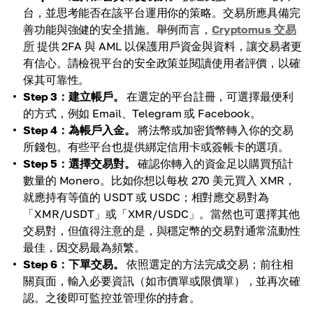
台，並思考能否在該平台運用你的策略。交易所應具備完
善功能與強健的安全措施。舉例而言，
Cryptomus 交易
所
提供 2FA 與 AML 以保護用戶資金與資料，讓交易者更
有信心。請檢視平台的安全政策並閱讀使用者評價，以確
保其可靠性。
Step 3：建立帳戶。
在選定的平台註冊，可選擇最便利
的方式，例如 Email、Telegram 或 Facebook。
Step 4：為帳戶入金。
將法幣或加密貨幣轉入你的交易
所錢包。有些平台也提供綁定信用卡或簽帳卡的選項。
Step 5：選擇交易對。
確認你轉入的資金足以購買預計
數量的 Monero。比如你想以每枚 270 美元買入 XMR，
就應持有等值的 USDT 或 USDC；相對應交易對為
「XMR/USDT」或「XMR/USDC」。當然也可選擇其他
交易對，但值得注意的是，與穩定幣的交易對通常流動性
最佳，因交易最為頻繁。
Step 6：下單交易。
依照選定的方法完成交易；前往相
關頁面，輸入必要資訊（如市價單或限價單），並再次確
認。之後即可監控並管理你的持倉。