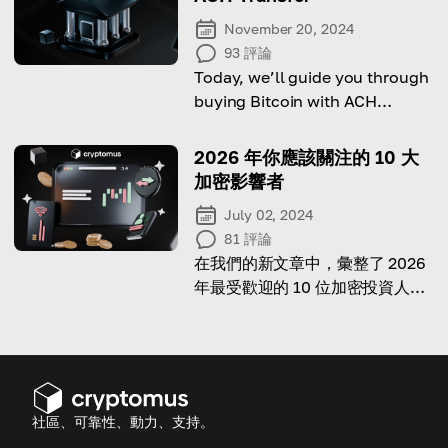
November 20, 2024
93
評論
Today, we’ll guide you through
buying Bitcoin with ACH
transfers while highlighting key
risks to watch out for!
2026 年你應該關注的 10 大
加密影響者
July 02, 2024
81
評論
在我們的新文章中，彙整了 2026
年最受歡迎的 10 位加密投資人與
領域專家的頂尖部落格。
社區、可靠性、動力、支持。