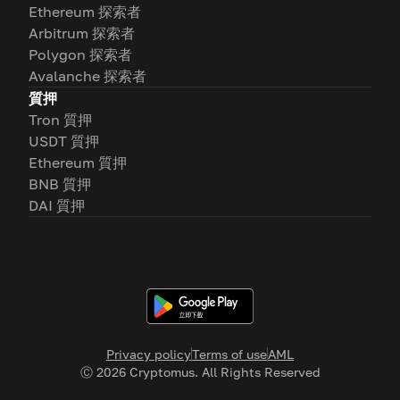
Ethereum 探索者
Arbitrum 探索者
Polygon 探索者
Avalanche 探索者
質押
Tron 質押
USDT 質押
Ethereum 質押
BNB 質押
DAI 質押
Privacy policy
Terms of use
AML
Ⓒ
2026
Cryptomus. All Rights Reserved