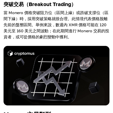
突破交易（Breakout Trading）
當 Monero 價格突破阻力位（區間上緣）或跌破支撐位（區
間下緣）時，採用突破策略就很合理。此情境代表價格脫離
先前的盤整區間。舉例來說，數週內 XMR 價格可能在 120
美元至 160 美元之間波動；在此期間進行 Monero 交易的投
資者，或可從價格的劇烈變動中獲利。