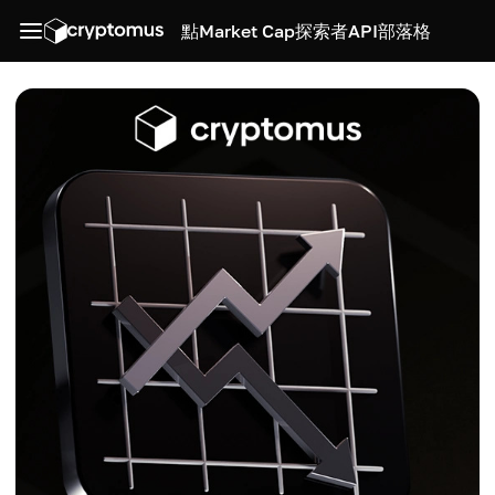
點
Market Cap
探索者
API
部落格