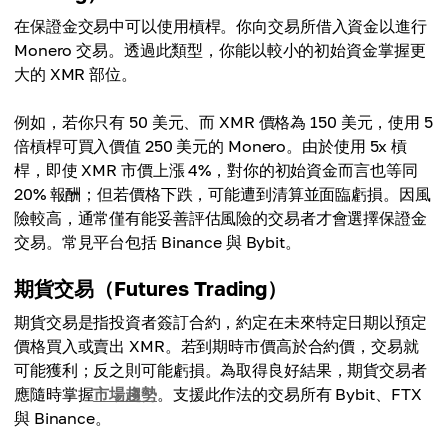
在保證金交易中可以使用槓桿。你向交易所借入資金以進行
Monero 交易。透過此類型，你能以較小的初始資金掌握更
大的 XMR 部位。
例如，若你只有 50 美元、而 XMR 價格為 150 美元，使用 5
倍槓桿可買入價值 250 美元的 Monero。由於使用 5x 槓
桿，即使 XMR 市價上漲 4%，對你的初始資金而言也等同
20% 報酬；但若價格下跌，可能遭到清算並面臨虧損。因風
險較高，通常僅有能妥善評估風險的交易者才會選擇保證金
交易。常見平台包括 Binance 與 Bybit。
期貨交易（Futures Trading）
期貨交易是指投資者簽訂合約，約定在未來特定日期以預定
價格買入或賣出 XMR。若到期時市價高於合約價，交易就
可能獲利；反之則可能虧損。為取得良好結果，期貨交易者
應隨時掌握
市場趨勢
。支援此作法的交易所有 Bybit、FTX
與 Binance。