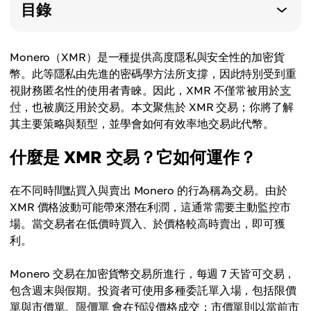
目錄
Monero（XMR）是一種提供高度隱私與安全性的加密貨
幣。此等隱私由先進的密碼學方法所支撐，因此特別受到重
視財務匿名性的使用者青睞。因此，XMR 不僅常被用於
支
付
，也被廣泛用於交易。本文聚焦於 XMR 交易；你將了解
其主要策略與類型，並學會如何有效率地交易此代幣。
什麼是 XMR 交易？它如何運作？
在不同時間點買入與賣出 Monero 的行為稱為交易。由於
XMR 價格波動可能帶來潛在利潤，這通常需要主動監控市
場。當交易者在低價時買入、於價格較高時賣出，即可獲
利。
Monero 交易在加密貨幣交易所進行，每週 7 天皆可交易，
包含週末與假期。投資者可使用多種委託單入場，包括限價
單與市價單。
限價單
會在預設價格成交；市價單則以當前市