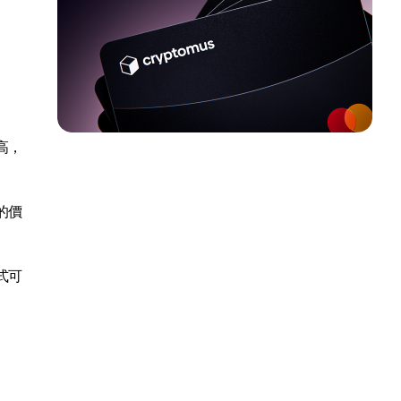
高，
的價
式可