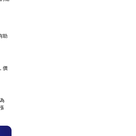
有助
，價
為
漲