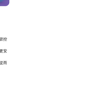
管控
更安
從而