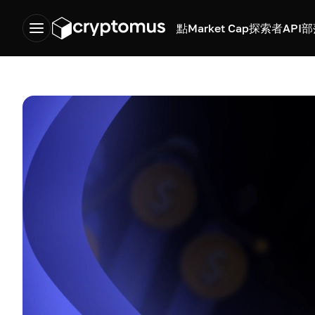
點
Market Cap
探索者
API
部