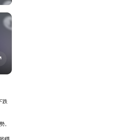
下跌
趨勢。
期的穩