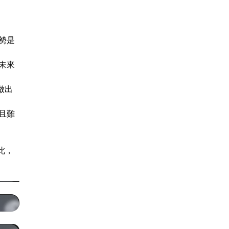
勢是
未來
做出
且難
此，