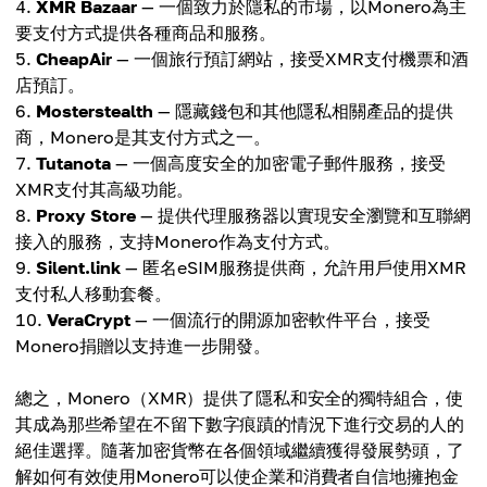
XMR Bazaar
— 一個致力於隱私的市場，以Monero為主
要支付方式提供各種商品和服務。
CheapAir
— 一個旅行預訂網站，接受XMR支付機票和酒
店預訂。
Mosterstealth
— 隱藏錢包和其他隱私相關產品的提供
商，Monero是其支付方式之一。
Tutanota
— 一個高度安全的加密電子郵件服務，接受
XMR支付其高級功能。
Proxy Store
— 提供代理服務器以實現安全瀏覽和互聯網
接入的服務，支持Monero作為支付方式。
Silent.link
— 匿名eSIM服務提供商，允許用戶使用XMR
支付私人移動套餐。
VeraCrypt
— 一個流行的開源加密軟件平台，接受
Monero捐贈以支持進一步開發。
總之，Monero（XMR）提供了隱私和安全的獨特組合，使
其成為那些希望在不留下數字痕蹟的情況下進行交易的人的
絕佳選擇。隨著加密貨幣在各個領域繼續獲得發展勢頭，了
解如何有效使用Monero可以使企業和消費者自信地擁抱金