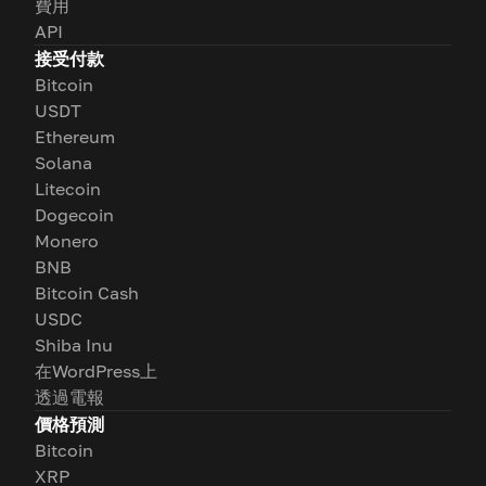
費用
API
接受付款
Bitcoin
USDT
Ethereum
Solana
Litecoin
Dogecoin
Monero
BNB
Bitcoin Cash
USDC
Shiba Inu
在WordPress上
透過電報
價格預測
Bitcoin
XRP