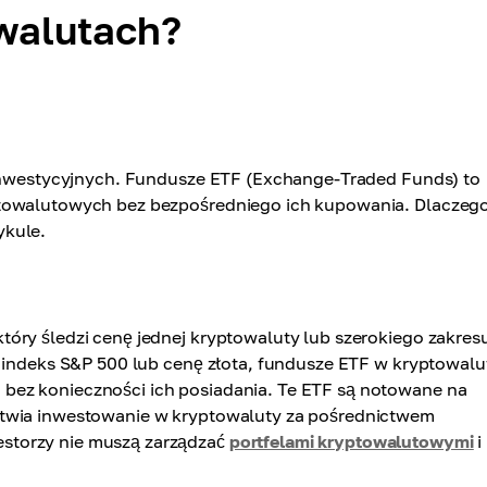
owalutach?
i inwestycyjnych. Fundusze ETF (Exchange-Traded Funds) to
ptowalutowych bez bezpośredniego ich kupowania. Dlaczeg
ykule.
óry śledzi cenę jednej kryptowaluty lub szerokiego zakres
ą indeks S&P 500 lub cenę złota, fundusze ETF w kryptowal
bez konieczności ich posiadania. Te ETF są notowane na
atwia inwestowanie w kryptowaluty za pośrednictwem
storzy nie muszą zarządzać
portfelami kryptowalutowymi
i