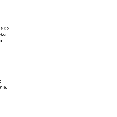
ie do
oku
o
;
nia,