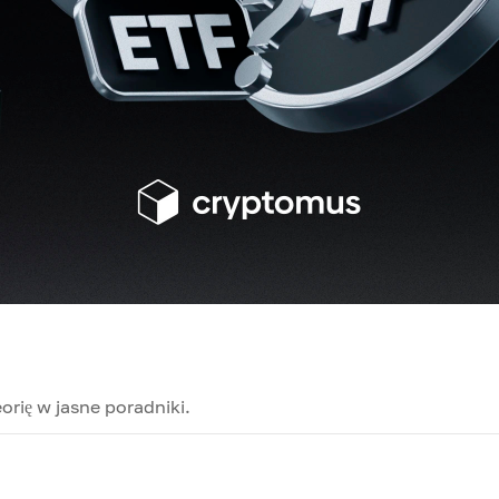
orię w jasne poradniki.