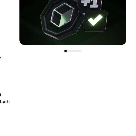
o
u
utach