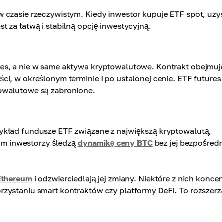
 czasie rzeczywistym. Kiedy inwestor kupuje ETF spot, uzy
 za łatwą i stabilną opcję inwestycyjną.
es, a nie w same aktywa kryptowalutowe. Kontrakt obejmuj
i, w określonym terminie i po ustalonej cenie. ETF futures
owalutowe są zabronione.
ykład fundusze ETF związane z największą kryptowalutą,
nim inwestorzy śledzą
dynamikę ceny BTC
bez jej bezpośred
Ethereum
i odzwierciedlają jej zmiany. Niektóre z nich konce
zystaniu smart kontraktów czy platformy DeFi. To rozszerz