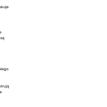
skuje
e
 są
niego
ntrują
a