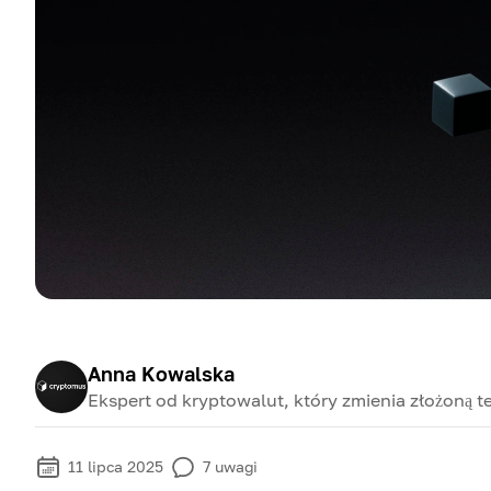
Anna Kowalska
Ekspert od kryptowalut, który zmienia złożoną te
11 lipca 2025
7
uwagi