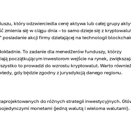
uszu, który odzwierciedla cenę aktywa lub całej grupy akt
zmienia się w ciągu dnia – to samo dzieje się z kryptowalu
posiadanie akcji firmy działającej na technologii blockchai
dokładnie. To zadanie dla menedżerów funduszy, którzy
iają początkującym inwestorom wejście na rynek, zwiększaj
Wszystko to prowadzi do wzrostu kryptowalut. Warto równie
wtedy, gdy będzie zgodny z jurysdykcją danego regionu.
zaprojektowanych do różnych strategii inwestycyjnych. Gł
 z pojedynczymi monetami (jedną walutą i wieloma walutami).