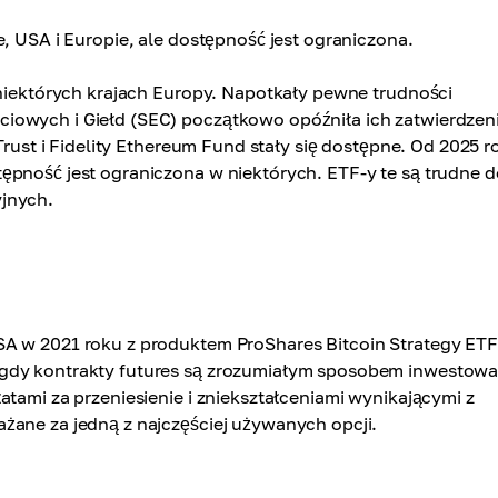
, USA i Europie, ale dostępność jest ograniczona.
 niektórych krajach Europy. Napotkały pewne trudności
iowych i Giełd (SEC) początkowo opóźniła ich zatwierdzen
 Trust i Fidelity Ethereum Fund stały się dostępne. Od 2025 r
ępność jest ograniczona w niektórych. ETF-y te są trudne d
yjnych.
SA w 2021 roku z produktem ProShares Bitcoin Strategy ETF
 gdy kontrakty futures są zrozumiałym sposobem inwestowa
atami za przeniesienie i zniekształceniami wynikającymi z
żane za jedną z najczęściej używanych opcji.